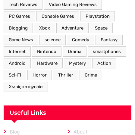
Tech Reviews
Video Gaming Reviews
PC Games
Console Games
Playstation
Blogging
Xbox
Adventure
Space
Game News
science
Comedy
Fantasy
Internet
Nintendo
Drama
smartphones
Android
Hardware
Mystery
Action
Sci-Fi
Horror
Thriller
Crime
Χωρίς κατηγορία
Useful Links
Blog
About