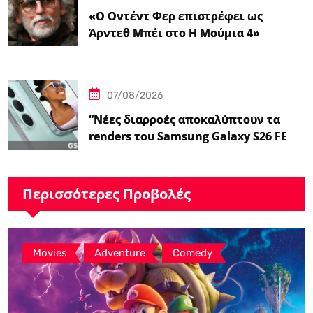
«Ο Οντέντ Φερ επιστρέφει ως
Άρντεθ Μπέι στο Η Μούμια 4»
07/08/2026
“Νέες διαρροές αποκαλύπτουν τα
renders του Samsung Galaxy S26 FE
και τις…
Περισσότερες Προβολές
,
,
Movies
Adventure
Comedy