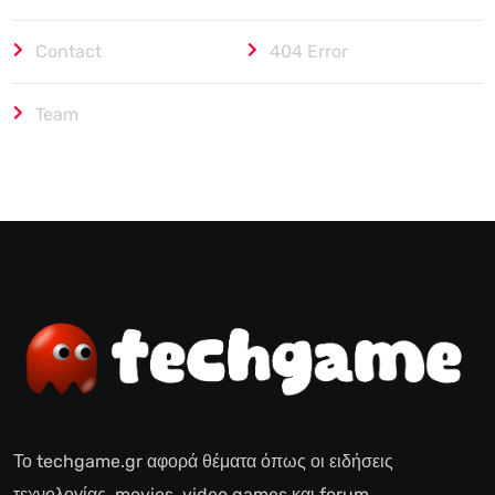
Contact
404 Error
Team
Το techgame.gr αφορά θέματα όπως οι ειδήσεις
τεχνολογίας, movies, video games και forum