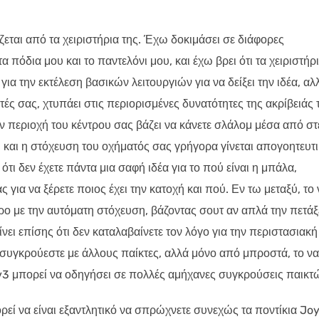
εται από τα χειριστήρια της. Έχω δοκιμάσει σε διάφορες
α πόδια μου και το παντελόνι μου, και έχω βρει ότι τα χειριστήρ
για την εκτέλεση βασικών λειτουργιών για να δείξει την ιδέα, αλ
τητές σας, χτυπάει στις περιορισμένες δυνατότητες της ακρίβειάς 
ην περιοχή του κέντρου σας βάζει να κάνετε σλάλομ μέσα από στ
, και η στόχευση του οχήματός σας γρήγορα γίνεται απογοητευτι
τι δεν έχετε πάντα μια σαφή ιδέα για το πού είναι η μπάλα,
ς για να ξέρετε ποιος έχει την κατοχή και πού. Εν τω μεταξύ, το 
ωρο με την αυτόματη στόχευση, βάζοντας σουτ αν απλά την πετάξ
ει επίσης ότι δεν καταλαβαίνετε τον λόγο για την περιστασιακή
 συγκρούεστε με άλλους παίκτες, αλλά μόνο από μπροστά, το να
3v3 μπορεί να οδηγήσει σε πολλές αμήχανες συγκρούσεις παικτ
ορεί να είναι εξαντλητικό να σπρώχνετε συνεχώς τα ποντίκια Jo