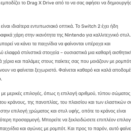
αι εμποδίζει το Drag X Drive από το να σας αφήσει να δημιουργή
 είναι ιδιαίτερα εντυπωσιακό οπτικά. Το Switch 2 έχει ήδη
αφικά χάρη στην ικανότητα της Nintendo για καλλιτεχνικό στυλ.
μπορεί να κάνει τα παιχνίδια να φαίνονται υπέροχα και
λύ ελαφρά στιλιστικά στοιχεία – ουσιαστικά μια καθαρή αισθητικ
 χέρια και παλάμες στους παίκτες σας που μοιάζουν με ρομπότ
άνουν να φαίνεται ξεχωριστό. Φαίνεται καθαρό και καλά αποδομέ
.
με μερικές επιλογές, όπως η επιλογή αριθμού, τύπου σώματος
ου κράνους, της πανοπλίας, του πλαισίου και των ελαστικών σ
 στην επιλογή χρώματος και στυλ υφής, οπότε το κράνος είναι
σότερη προσαρμογή. Μπορείτε να ξεκλειδώσετε επιπλέον επιλογ
 παιχνίδια και αγώνες με ρομπότ. Και προς το παρόν, αυτό φαίνε