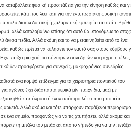
 να καταβάλλετε φυσική προσπάθεια για την κίνηση καθώς και γ
υραστείτε, κάτι που λέει κάτι για την εντυπωσιακή φυσική ικανότ
μια πολύ διασκεδαστική ή χαλαρωτική εμπειρία στο σπίτι. Βρέθ
epad, αλλά καταλαβαίνω επίσης ότι αυτό θα υπονόμευε το στόχ
λύ άνισα πεδία. Αλλά ακόμη και το να μετακινηθείτε από το ένα
αρεία, καθώς πρέπει να κυλήσετε τον εαυτό σας στους κόμβους γ
 Έχω παίξει μια χούφτα σύντομων συνεδριών και μέχρι το τέλος
τικά δεν προσφέρεται για συνεχείς, μακροχρόνιες συνεδρίες.
θιστά ένα κομψό επίδειγμα για τα χειριστήρια ποντικιού του
 για αγώνες έχει διάσπαρτα μερικά μίνι παιχνίδια, μαζί με
α εξασκηθείτε σε άλματα ή έναν απότομο λόφο που μπορείτε
ας αρκετά. Αλλά ακόμα και τότε υπάρχουν παράξενοι περιορισμο
ε ένα σημείο, προφανώς για να τις χτυπήσετε, αλλά ακόμα και
α πάρετε τη μπάλα του μπάσκετ από το γήπεδο για να την πετάξε