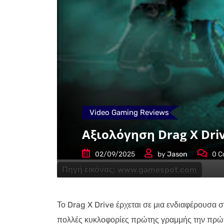
Video Gaming Reviews
Αξιολόγηση Drag X Dri
02/09/2025
by
Jason
0
C
Πηγή εικόνας:
www.gamespot.com
Το Drag X Drive έρχεται σε μια ενδιαφέρουσα σ
πολλές κυκλοφορίες πρώτης γραμμής την πρώτη