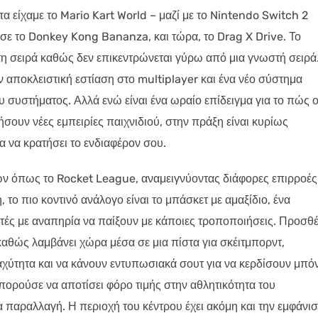
ώτα είχαμε το Mario Kart World – μαζί με το Nintendo Switch 2
ε το Donkey Kong Bananza, και τώρα, το Drag X Drive. Το
στη σειρά καθώς δεν επικεντρώνεται γύρω από μια γνωστή σειρά
δόν αποκλειστική εστίαση στο multiplayer και ένα νέο σύστημα
υ συστήματος. Αλλά ενώ είναι ένα ωραίο επίδειγμα για το πώς ο
σουν νέες εμπειρίες παιχνιδιού, στην πράξη είναι κυρίως
α να κρατήσει το ενδιαφέρον σου.
ιών όπως το Rocket League, αναμειγνύοντας διάφορες επιρροές
 το πιο κοντινό ανάλογο είναι το μπάσκετ με αμαξίδιο, ένα
ές με αναπηρία να παίξουν με κάποιες τροποποιήσεις. Προσθέ
 καθώς λαμβάνει χώρα μέσα σε μια πίστα για σκέιτμπορντ,
αχύτητα και να κάνουν εντυπωσιακά σουτ για να κερδίσουν μπό
μπορούσε να αποτίσει φόρο τιμής στην αθλητικότητα του
α παραλλαγή. Η περιοχή του κέντρου έχει ακόμη και την εμφάνι