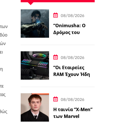
08/08/2026
“Onimusha: Ο
 των
Δρόμος του
 δύο
Σπαθιού – Η
χών
Τελική
ει
Προεπισκόπηση”
08/08/2026
“Οι Εταιρείες
τη
RAM Έχουν Ήδη
Εξαντλήσει τη
τε
Συνολική
Παραγωγική
τας
08/08/2026
Ικανότητα τους
για το 2027”
Η ταινία “X-Men”
αθώς
των Marvel
Studios επιλέγει