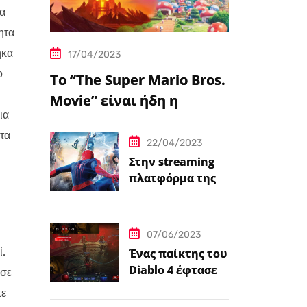
ια
ητα
ηκα
17/04/2023
ο
Το “The Super Mario Bros.
Movie” είναι ήδη η
ια
δημοφιλέστερη
 τα
μεταφορά
22/04/2023
βιντεοπαιχνιδιού στον
Στην streaming
πλατφόρμα της
κινηματογράφο
Disney+ από
σήμερα πέντε
ταινίες Spider-
07/06/2023
Man
ί.
Ένας παίκτης του
Diablo 4 έφτασε
 σε
ήδη στο 100 level
τε