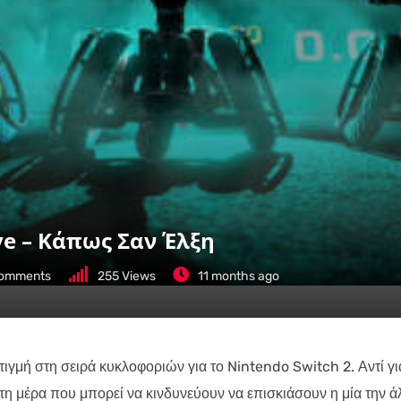
ve – Κάπως Σαν Έλξη
omments
255
Views
11 months ago
τιγμή στη σειρά κυκλοφοριών για το Nintendo Switch 2. Αντί γι
 μέρα που μπορεί να κινδυνεύουν να επισκιάσουν η μία την ά