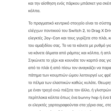
και την αίσθηση ενός πάρκου μπάσκετ για σκέι
κόλπα.
Το πραγματικό κεντρικό στοιχείο είναι το σύστ
ελέγχων ποντικιού του Switch 2, το Drag X Dr
ελεγκτές Joy-Con και τους γυρίζετε στο πλάι,
του αμαξιδίου σας. Το να το κάνετε με ρυθμό γι
να κάνετε άλματα από ράμπες και κόλπα, ή απλ
Σηκώνετε το χέρι και κουνάτε τον καρπό σας για
από το πλάι ή από πίσω τον αναγκάζει να παραπ
πάτημα των κουμπιών ώμου λειτουργεί ως φρένα
το πέλμα των ελαστικών καθώς κυλάτε. Θεωρητ
με έναν τροχό ενώ πιέζετε τον άλλο, ή γλιστρών
περίπλοκα κόλπα όπως ένα bunny hop ή ένα ba
οι ελεγκτές χαρτογραφούνται στα χέρια σας, σ