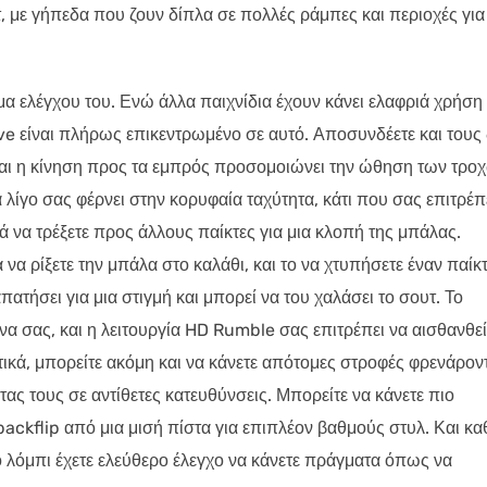
τ, με γήπεδα που ζουν δίπλα σε πολλές ράμπες και περιοχές για
ημα ελέγχου του. Ενώ άλλα παιχνίδια έχουν κάνει ελαφριά χρήση
ive είναι πλήρως επικεντρωμένο σε αυτό. Αποσυνδέετε και τους
 και η κίνηση προς τα εμπρός προσομοιώνει την ώθηση των τρο
α λίγο σας φέρνει στην κορυφαία ταχύτητα, κάτι που σας επιτρέπ
ά να τρέξετε προς άλλους παίκτες για μια κλοπή της μπάλας.
 να ρίξετε την μπάλα στο καλάθι, και το να χτυπήσετε έναν παίκ
ατήσει για μια στιγμή και μπορεί να του χαλάσει το σουτ. Το
 σας, και η λειτουργία HD Rumble σας επιτρέπει να αισθανθεί
ικά, μπορείτε ακόμη και να κάνετε απότομες στροφές φρενάρον
τας τους σε αντίθετες κατευθύνσεις. Μπορείτε να κάνετε πιο
ckflip από μια μισή πίστα για επιπλέον βαθμούς στυλ. Και κ
το λόμπι έχετε ελεύθερο έλεγχο να κάνετε πράγματα όπως να