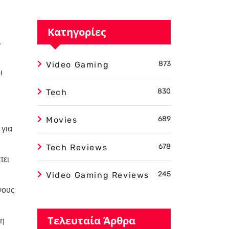
Κατηγορίες
.
873
Video Gaming
ι
830
Tech
689
Movies
 για
678
Tech Reviews
τει
245
Video Gaming Reviews
νους
Τελευταία Άρθρα
ση