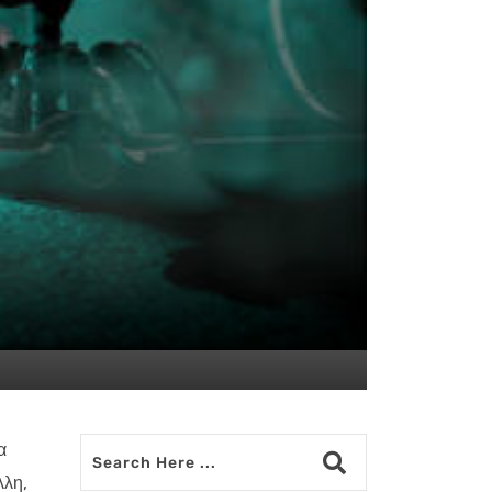
α
λλη,