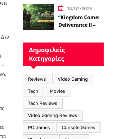
σετε
08/02/2025
“Kingdom Come:
Deliverance II – Η
Επιστροφή στον
 Δεν
Μεσαιωνικό
Κόσμο με Νέα
Δημοφιλείς
Βελτιωμένα
ή
Κατηγορίες
Χαρακτηριστικά”
 –
νο,
Reviews
Video Gaming
Tech
Movies
Tech Reviews
ας.
Video Gaming Reviews
ές,
PC Games
Console Games
ται