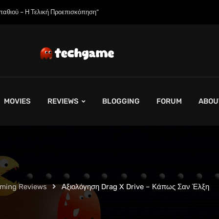
η Εξαντλήσει τη Συνολική Παραγωγική Ικανότητα τους για το 2027”
MOVIES
REVIEWS
BLOGGING
FORUM
ABOU
aming Reviews
Αξιολόγηση Drag X Drive – Κάπως Σαν Έλξη