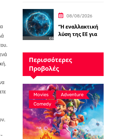
τον Kit Connor ως
Cyclops.
08/08/2026
“Η εναλλακτική
ια
λύση της ΕΕ για
λά
το Starlink
του.
παίρνει το
ενά
πράσινο φως,…
Περισσότερες
κή.
Προβολές
να
ετε
,
,
Movies
Adventure
Comedy
ών.
y-