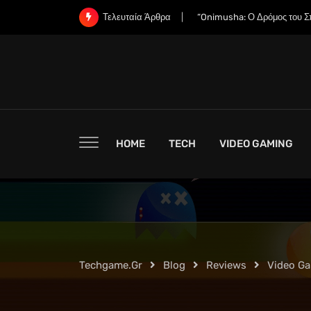
Skip
“Οι Εταιρείες RAM Έχουν Ήδ
Τελευταία Άρθρα
to
content
HOME
TECH
VIDEO GAMING
Techgame.gr
Blog
Reviews
Video G