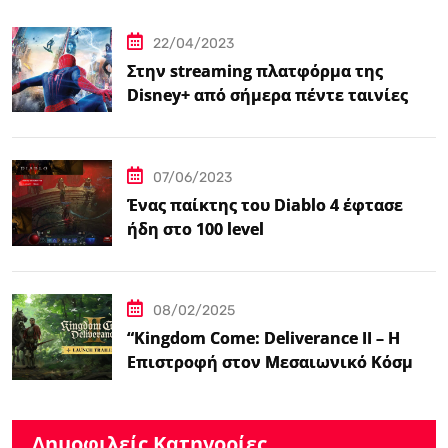
βιντεοπαιχνιδιού στον κινηματογράφο
22/04/2023
Στην streaming πλατφόρμα της
Disney+ από σήμερα πέντε ταινίες
Spider-Man
07/06/2023
Ένας παίκτης του Diablo 4 έφτασε
ήδη στο 100 level
08/02/2025
“Kingdom Come: Deliverance II – Η
Επιστροφή στον Μεσαιωνικό Κόσμο
με Νέα Βελτιωμένα Χαρακτηριστικά”
Δημοφιλείς Κατηγορίες