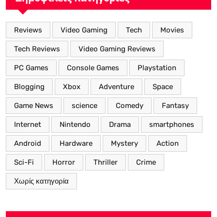
Reviews
Video Gaming
Tech
Movies
Tech Reviews
Video Gaming Reviews
PC Games
Console Games
Playstation
Blogging
Xbox
Adventure
Space
Game News
science
Comedy
Fantasy
Internet
Nintendo
Drama
smartphones
Android
Hardware
Mystery
Action
Sci-Fi
Horror
Thriller
Crime
Χωρίς κατηγορία