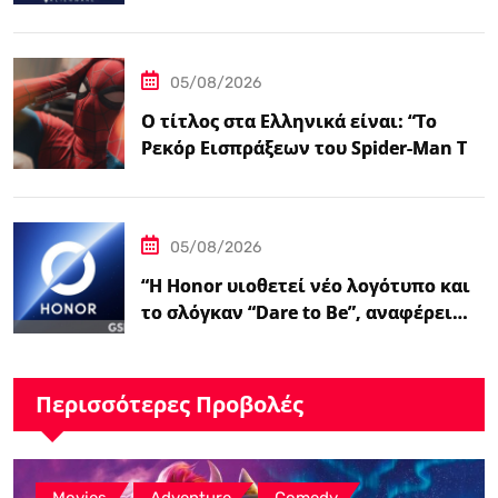
Streamer του Ludwig – IGN”
05/08/2026
Ο τίτλος στα Ελληνικά είναι: “Το
Ρεκόρ Εισπράξεων του Spider-Man Το
Επιβεβαιώνει:…
05/08/2026
“Η Honor υιοθετεί νέο λογότυπο και
το σλόγκαν “Dare to Be”, αναφέρει…
Περισσότερες Προβολές
,
,