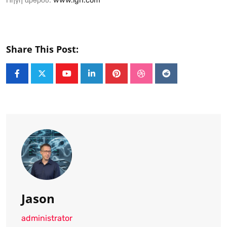
Πηγή άρθρου:
www.ign.com
Share This Post:
Youtube
LinkedIn
Pinterest
StumbleUpon
Reddit
Jason
administrator