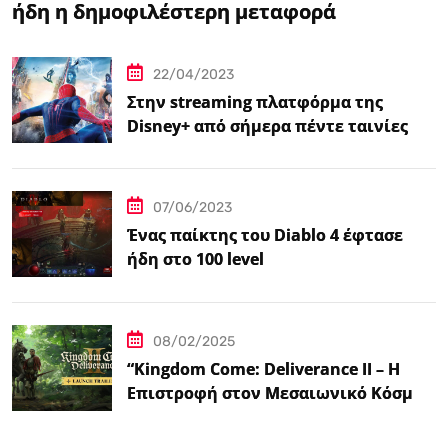
ήδη η δημοφιλέστερη μεταφορά
βιντεοπαιχνιδιού στον κινηματογράφο
22/04/2023
Στην streaming πλατφόρμα της
Disney+ από σήμερα πέντε ταινίες
Spider-Man
07/06/2023
Ένας παίκτης του Diablo 4 έφτασε
ήδη στο 100 level
08/02/2025
“Kingdom Come: Deliverance II – Η
Επιστροφή στον Μεσαιωνικό Κόσμο
με Νέα Βελτιωμένα Χαρακτηριστικά”