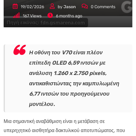
19/02/2026
by
Jason
0
Comments
167
Views
6 months ago
Πηγή εικόνας:
fdn.gsmarena.com
Η οθόνη του V70 είναι πλέον
επίπεδη OLED 6,59 ιντσών με
ανάλυση 1.260 x 2.750 pixels,
αντικαθιστώντας την καμπυλωμένη
6,77 ιντσών του προηγούμενου
μοντέλου.
Μια σημαντική αναβάθμιση είναι η μετάβαση σε
υπερηχητικό αισθητήρα δακτυλικού αποτυπώματος, που