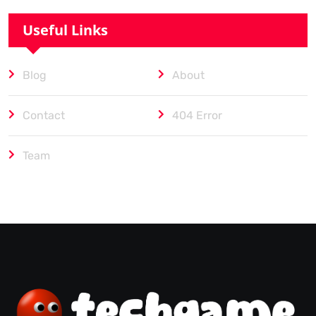
Useful Links
Blog
About
Contact
404 Error
Team