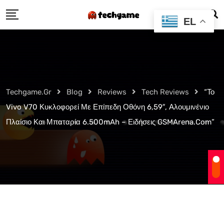
Skip
EL
to
content
Techgame.gr
Blog
Reviews
Tech Reviews
“Το
Vivo V70 Κυκλοφορεί Με Επίπεδη Οθόνη 6,59″, Αλουμινένιο
Πλαίσιο Και Μπαταρία 6.500mAh – Ειδήσεις GSMArena.com”