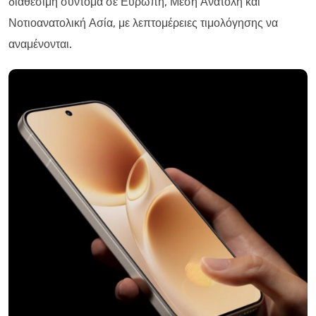
διαθέσιμη σύντομα σε Ευρώπη, Μέση Ανατολή και
Νοτιοανατολική Ασία, με λεπτομέρειες τιμολόγησης να
αναμένονται.