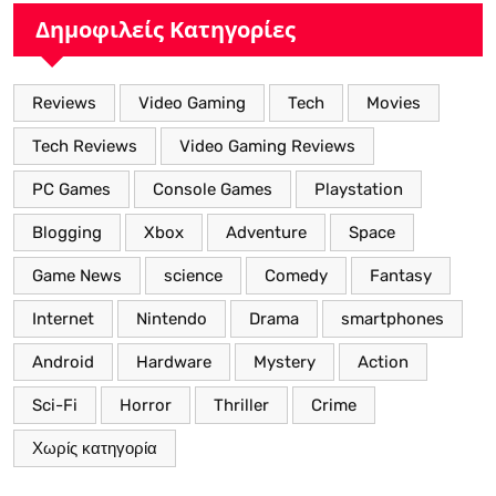
Δημοφιλείς Κατηγορίες
Reviews
Video Gaming
Tech
Movies
Tech Reviews
Video Gaming Reviews
PC Games
Console Games
Playstation
Blogging
Xbox
Adventure
Space
Game News
science
Comedy
Fantasy
Internet
Nintendo
Drama
smartphones
Android
Hardware
Mystery
Action
Sci-Fi
Horror
Thriller
Crime
Χωρίς κατηγορία