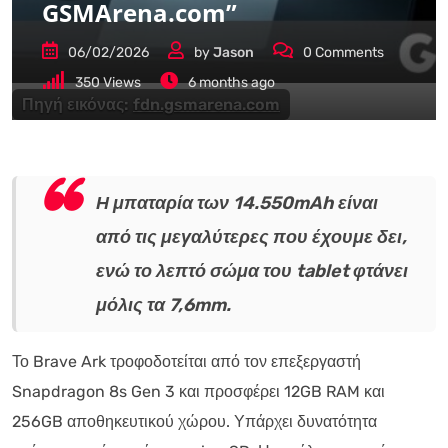
GSMArena.com”
06/02/2026
by
Jason
0
Comments
350
Views
6 months ago
Πηγή εικόνας:
fdn.gsmarena.com
Η μπαταρία των 14.550mAh είναι
από τις μεγαλύτερες που έχουμε δει,
ενώ το λεπτό σώμα του tablet φτάνει
μόλις τα 7,6mm.
Το Brave Ark τροφοδοτείται από τον επεξεργαστή
Snapdragon 8s Gen 3 και προσφέρει 12GB RAM και
256GB αποθηκευτικού χώρου. Υπάρχει δυνατότητα