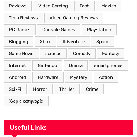
Reviews
Video Gaming
Tech
Movies
Tech Reviews
Video Gaming Reviews
PC Games
Console Games
Playstation
Blogging
Xbox
Adventure
Space
Game News
science
Comedy
Fantasy
Internet
Nintendo
Drama
smartphones
Android
Hardware
Mystery
Action
Sci-Fi
Horror
Thriller
Crime
Χωρίς κατηγορία
Useful Links