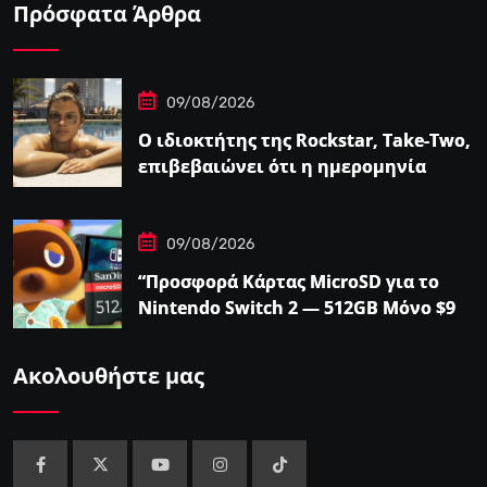
Πρόσφατα Άρθρα
09/08/2026
Ο ιδιοκτήτης της Rockstar, Take-Two,
επιβεβαιώνει ότι η ημερομηνία
κυκλοφορίας του GTA…
09/08/2026
“Προσφορά Κάρτας MicroSD για το
Nintendo Switch 2 — 512GB Μόνο $98
στο Walmart”
Ακολουθήστε μας