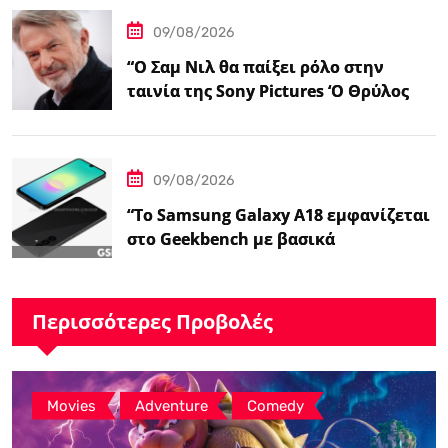
09/08/2026
“Ο Σαμ Νιλ θα παίξει ρόλο στην
ταινία της Sony Pictures ‘Ο Θρύλος
της Ζέλντα'”
09/08/2026
“Το Samsung Galaxy A18 εμφανίζεται
στο Geekbench με βασικά
χαρακτηριστικά – Ειδήσεις
GSMArena.com”
Περισσότερες Προβολές
,
,
Movies
Adventure
Comedy