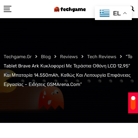
Skip
EL
to
content
Techgame.gr
Blog
Reviews
Tech Reviews
“Το
Tablet Brave Ark Κυκλοφορεί Με Τεράστια Οθόνη LCD 12,95″
Και Μπαταρία 14.550mAh, Καθώς Και Λειτουργία Επιφάνειας
Εργασίας – Ειδήσεις GSMArena.com”