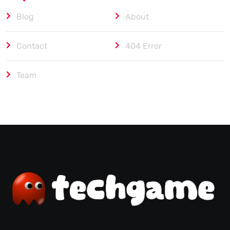
Blog
About
Contact
404 Error
Team