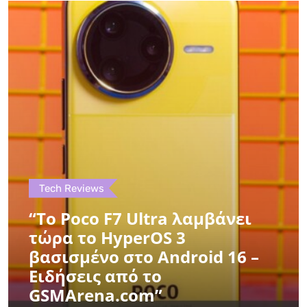
Tech Reviews
“Το Poco F7 Ultra λαμβάνει
τώρα το HyperOS 3
βασισμένο στο Android 16 –
Ειδήσεις από το
GSMArena.com”