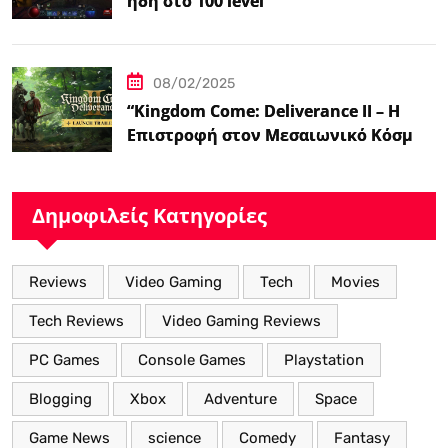
ήδη στο 100 level
08/02/2025
“Kingdom Come: Deliverance II – Η
Επιστροφή στον Μεσαιωνικό Κόσμο
με Νέα Βελτιωμένα Χαρακτηριστικά”
Δημοφιλείς Κατηγορίες
Reviews
Video Gaming
Tech
Movies
Tech Reviews
Video Gaming Reviews
PC Games
Console Games
Playstation
Blogging
Xbox
Adventure
Space
Game News
science
Comedy
Fantasy