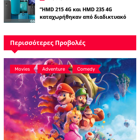
“HMD 215 4G και HMD 235 4G
καταχωρήθηκαν από διαδικτυακό
λιανοπωλητή, το…
Περισσότερες Προβολές
,
,
Movies
Adventure
Comedy