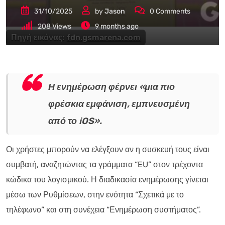
31/10/2025
by
Jason
0
Comments
208
Views
9 months ago
Πηγή εικόνας:
fdn.gsmarena.com
Η ενημέρωση φέρνει «μια πιο
φρέσκια εμφάνιση, εμπνευσμένη
από το iOS».
Οι χρήστες μπορούν να ελέγξουν αν η συσκευή τους είναι
συμβατή, αναζητώντας τα γράμματα “EU” στον τρέχοντα
κώδικα του λογισμικού. Η διαδικασία ενημέρωσης γίνεται
μέσω των Ρυθμίσεων, στην ενότητα “Σχετικά με το
τηλέφωνο” και στη συνέχεια “Ενημέρωση συστήματος”.