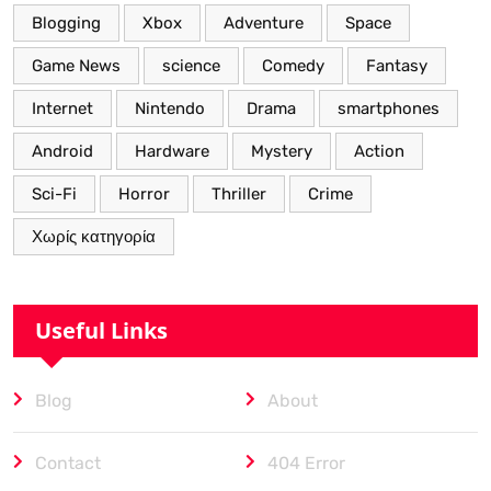
Blogging
Xbox
Adventure
Space
Game News
science
Comedy
Fantasy
Internet
Nintendo
Drama
smartphones
Android
Hardware
Mystery
Action
Sci-Fi
Horror
Thriller
Crime
Χωρίς κατηγορία
Useful Links
Blog
About
Contact
404 Error