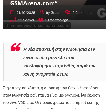
GSMArena.com”
21/10/2025
by
Jason
0
Comments
227
Views
10 months ago
Πηγή εικόνας:
fdn.gsmarena.com
Η νέα συσκευή στην Ινδονησία δεν
είναι το ίδιο μοντέλο που
κυκλοφόρησε στην Ινδία, παρά την
κοινή ονομασία Z10R.
Στην πραγματικότητα, η συσκευή που θα κυκλοφορήσει
στην Ινδονησία φαίνεται να είναι μια ανανεωμένη έκδοση
του vivo V60 Lite. Οι προδιαγραφές του chipset και της