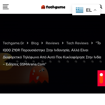
Skip
EL
to
content
Techgame.gr
Blog
Reviews
Tech Reviews
“Το
IQOO Z10R Παρουσιάστηκε Στην Ινδονησία, Αλλά Είναι
Διαφορετικό Τηλέφωνο Από Αυτό Που Κυκλοφόρησε Στην Ινδία
– Ειδήσεις GSMArena.com”