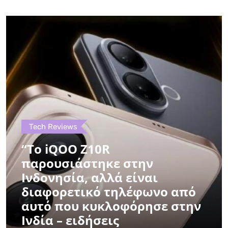
Tech Reviews
“Το iQOO Z10R
παρουσιάστηκε στην
Ινδονησία, αλλά είναι
διαφορετικό τηλέφωνο από
αυτό που κυκλοφόρησε στην
Ινδία – ειδήσεις