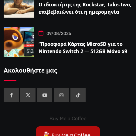
Ο ιδιοκτήτης της Rockstar, Take-Two,
επιβεβαιώνει ότι η ημερομηνία
κυκλοφορίας του GTA…
09/08/2026
“Προσφορά Κάρτας MicroSD για το
Nintendo Switch 2 — 512GB Μόνο $98
στο Walmart”
Ακολουθήστε μας
Buy Me a Coffee
Buy Me a Coffee