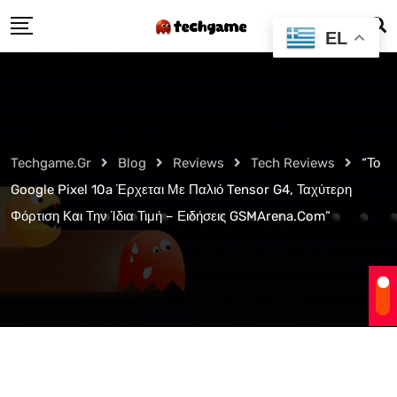
Skip
EL
to
content
Techgame.gr
Blog
Reviews
Tech Reviews
“Το
Google Pixel 10a Έρχεται Με Παλιό Tensor G4, Ταχύτερη
Φόρτιση Και Την Ίδια Τιμή – Ειδήσεις GSMArena.com”