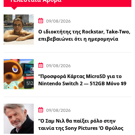
09/08/2026
Ο ιδιοκτήτης της Rockstar, Take-Two,
επιβεβαιώνει ότι η ημερομηνία
κυκλοφορίας του GTA…
09/08/2026
“Προσφορά Κάρτας MicroSD για το
Nintendo Switch 2 — 512GB Μόνο $98
στο Walmart”
09/08/2026
“Ο Σαμ Νιλ θα παίξει ρόλο στην
ταινία της Sony Pictures ‘Ο Θρύλος