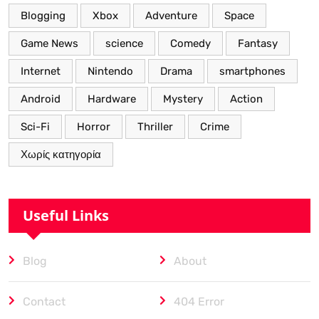
Blogging
Xbox
Adventure
Space
Game News
science
Comedy
Fantasy
Internet
Nintendo
Drama
smartphones
Android
Hardware
Mystery
Action
Sci-Fi
Horror
Thriller
Crime
Χωρίς κατηγορία
Useful Links
Blog
About
Contact
404 Error