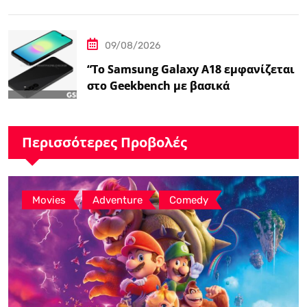
της Ζέλντα'”
09/08/2026
“Το Samsung Galaxy A18 εμφανίζεται
στο Geekbench με βασικά
χαρακτηριστικά – Ειδήσεις
GSMArena.com”
Περισσότερες Προβολές
,
,
Movies
Adventure
Comedy