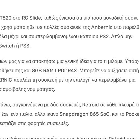
T820 στο RG Slide, καθώς ένιωσα ότι μια τόσο μοναδική συσκ
χει χρησιμοποιηθεί σε πολλές συσκευές της Anbernic στο παρελθ
ια όλα μέχρι και συμπεριλαμβανομένου κάποιου PS2. Απλά μην
 Switch ή PS3.
ν μας για να αποκτήσω μια γενική ιδέα για το τι μιλάμε. Υπάρχ
οθήκευσης και 8GB RAM LPDDR4X. Μπορείτε να αυξήσετε αυτή
RNIC πουλάει τη συσκευή με την επιλογή να περιλαμβάνει μια
 αμφίβολης νομιμότητας.
άνω, συγκρινόμενα με δύο συσκευές Retroid σε κάθε πλευρά τ
2 έχει ένα παλιό, αλλά ικανό Snapdragon 865 SoC, και το Pock
εστιάζει στις φορητές συσκευές.
de να βρίσκεται κάπου ανάμεσα στις δύο συσκευές Retroid στις