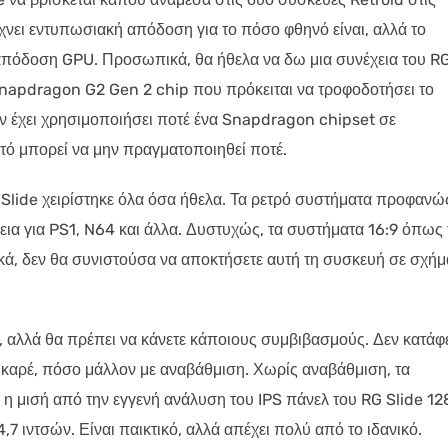
ίχνει εντυπωσιακή απόδοση για το πόσο φθηνό είναι, αλλά το
 απόδοση GPU. Προσωπικά, θα ήθελα να δω μια συνέχεια του R
Snapdragon G2 Gen 2 chip που πρόκειται να τροφοδοτήσει το
ν έχει χρησιμοποιήσει ποτέ ένα Snapdragon chipset σε
ό μπορεί να μην πραγματοποιηθεί ποτέ.
Slide χειρίστηκε όλα όσα ήθελα. Τα ρετρό συστήματα προφανώ
λεια για PS1, N64 και άλλα. Δυστυχώς, τα συστήματα 16:9 όπως 
κά, δεν θα συνιστούσα να αποκτήσετε αυτή τη συσκευή σε σχήμ
, αλλά θα πρέπει να κάνετε κάποιους συμβιβασμούς. Δεν κατάφ
ς καρέ, πόσο μάλλον με αναβάθμιση. Χωρίς αναβάθμιση, τα
ι η μισή από την εγγενή ανάλυση του IPS πάνελ του RG Slide 12
,7 ιντσών. Είναι παικτικό, αλλά απέχει πολύ από το ιδανικό.