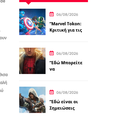
ide
06/08/2026
“Marvel Tokon:
Κριτική για τις
.
Μαχόμενες
νουν
Ψυχές”
06/08/2026
“Εδώ Μπορείτε
να
θισα
Προπαραγγείλετε
το Spider-Man:
καλή
Brand New Day
λύ
06/08/2026
σε 4K και Blu-
Ray”
“Εδώ είναι οι
Σημειώσεις
Ενημέρωσης για