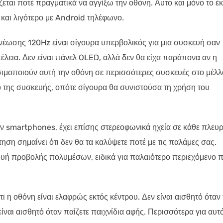
ζεται ποτέ πραγματικά να αγγίξω την οθόνη. Αυτό και μόνο το έ
 και λιγότερο με Android τηλέφωνο.
ανέωσης 120Hz είναι σίγουρα υπερβολικός για μια συσκευή σαν
 τέλεια. Δεν είναι πάνελ OLED, αλλά δεν θα είχα παράπονα αν η
ησιμοποιούν αυτή την οθόνη σε περισσότερες συσκευές στο μέλλ
κό της συσκευής, οπότε σίγουρα θα συνιστούσα τη χρήση του
 smartphones, έχει επίσης στερεοφωνικά ηχεία σε κάθε πλευ
ηση σημαίνει ότι δεν θα τα καλύψετε ποτέ με τις παλάμες σας.
ευή προβολής πολυμέσων, ειδικά για παλαιότερο περιεχόμενο 
ι η οθόνη είναι ελαφρώς εκτός κέντρου. Δεν είναι αισθητό όταν 
ά είναι αισθητό όταν παίζετε παιχνίδια αφής. Περισσότερα για αυτ