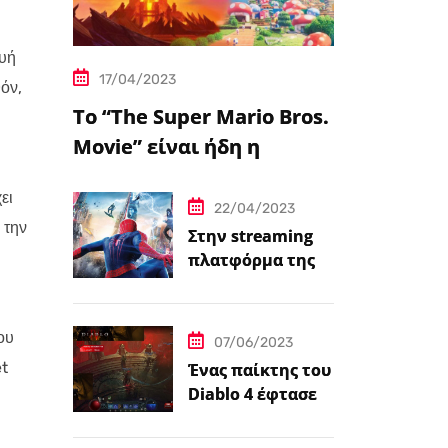
ευή
17/04/2023
όν,
Το “The Super Mario Bros.
Movie” είναι ήδη η
δημοφιλέστερη
ει
μεταφορά
22/04/2023
 την
βιντεοπαιχνιδιού στον
Στην streaming
πλατφόρμα της
κινηματογράφο
Disney+ από
σήμερα πέντε
ταινίες Spider-
ου
07/06/2023
Man
et
Ένας παίκτης του
Diablo 4 έφτασε
ήδη στο 100 level