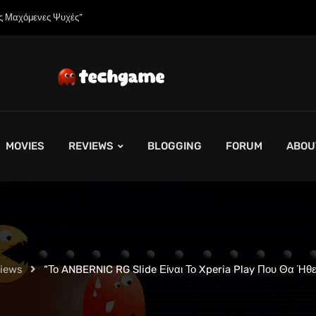
γείλετε το Spider-Man: Brand New Day σε 4K και Blu-Ray”
MOVIES
REVIEWS
BLOGGING
FORUM
ABOU
views
“Το ANBERNIC RG Slide Είναι Το Xperia Play Που Θα Ήθ