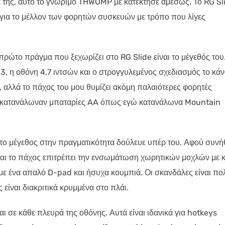
ά της, αυτό το γνώριμο THWOMP με κατέκτησε αμέσως. Το RG Sl
σε για το μέλλον των φορητών συσκευών με τρόπο που λίγες
ρώτο πράγμα που ξεχωρίζει στο RG Slide είναι το μέγεθός του
3, η οθόνη 4,7 ιντσών και ο στρογγυλεμένος σχεδιασμός το κά
, αλλά το πάχος του μου θυμίζει ακόμη παλαιότερες φορητές
ου κατανάλωναν μπαταρίες AA όπως εγώ κατανάλωνα Mountain
 το μέγεθος στην πραγματικότητα δούλευε υπέρ του. Αφού συνή
 και το πάχος επιτρέπει την ενσωμάτωση χωρητικών μοχλών με 
ά, με ένα απαλό D-pad και ήσυχα κουμπιά. Οι σκανδάλες είναι πο
ς είναι διακριτικά κρυμμένα στο πλάι.
ι σε κάθε πλευρά της οθόνης. Αυτά είναι ιδανικά για hotkeys