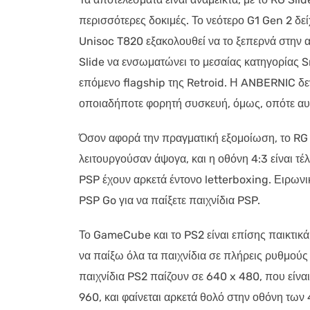
περισσότερες δοκιμές. Το νεότερο G1 Gen 2 δε
Unisoc T820 εξακολουθεί να το ξεπερνά στην
Slide να ενσωματώνει το μεσαίας κατηγορίας 
επόμενο flagship της Retroid. Η ANBERNIC δε
οποιαδήποτε φορητή συσκευή, όμως, οπότε αυτ
Όσον αφορά την πραγματική εξομοίωση, το RG 
λειτουργούσαν άψογα, και η οθόνη 4:3 είναι τέ
PSP έχουν αρκετά έντονο letterboxing. Ειρωνι
PSP Go για να παίξετε παιχνίδια PSP.
Το GameCube και το PS2 είναι επίσης παικτικά
να παίξω όλα τα παιχνίδια σε πλήρεις ρυθμού
παιχνίδια PS2 παίζουν σε 640 x 480, που είνα
960, και φαίνεται αρκετά θολό στην οθόνη των 4