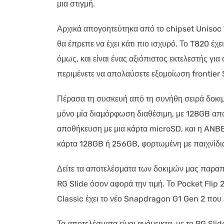
μια στιγμή.
Αρχικά απογοητεύτηκα από το chipset Unisoc 
θα έπρεπε να έχει κάτι πιο ισχυρό. Το T820 έ
όμως, και είναι ένας αξιόπιστος εκτελεστής γ
περιμένετε να απολαύσετε εξομοίωση frontier
Πέρασα τη συσκευή από τη συνήθη σειρά δοκιμώ
μόνο μία διαμόρφωση διαθέσιμη, με 128GB απ
αποθήκευση με μια κάρτα microSD, και η ANBE
κάρτα 128GB ή 256GB, φορτωμένη με παιχνίδια
Δείτε τα αποτελέσματα των δοκιμών μας παραπ
RG Slide όσον αφορά την τιμή. Το Pocket Flip 
Classic έχει το νέο Snapdragon G1 Gen 2 που 
Τα αποτελέσματα είναι ανάμεικτα, με το RG Sli