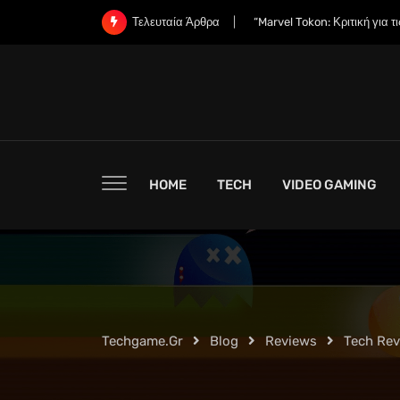
Skip
“Εδώ Μπορείτε να Προπαραγ
Τελευταία Άρθρα
to
content
HOME
TECH
VIDEO GAMING
Techgame.gr
Blog
Reviews
Tech Re