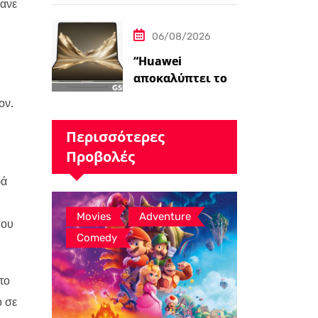
κανε
το Assassin’s
Creed Black Flag
06/08/2026
Resynced…
“Huawei
αποκαλύπτει το
MateBook Fold
ον.
2026 με Kirin X90
Plus SoC –
Περισσότερες
Ειδήσεις
Προβολές
GSMArena.com”
ρά
,
,
Movies
Adventure
που
Comedy
το
ό σε