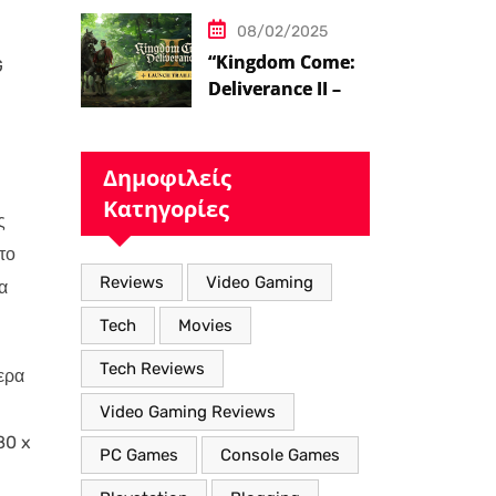
08/02/2025
“Kingdom Come:
G
Deliverance II – Η
Επιστροφή στον
Μεσαιωνικό
Κόσμο με Νέα
Δημοφιλείς
Βελτιωμένα
Κατηγορίες
Χαρακτηριστικά”
ς
το
Reviews
Video Gaming
α
Tech
Movies
Tech Reviews
ερα
Video Gaming Reviews
80 x
PC Games
Console Games