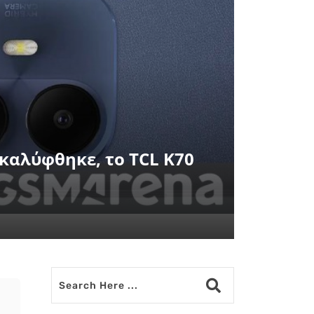
οκαλύφθηκε, το TCL K70