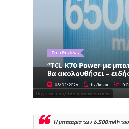
Tech Reviews
“TCL K70 Power με μπα
θα ακολουθήσει – ειδ
03/02/2026
by
Jason
0
C
Πηγή εικόνας:
fdn.gsmarena.com
Η μπαταρία των 6,500mAh του 