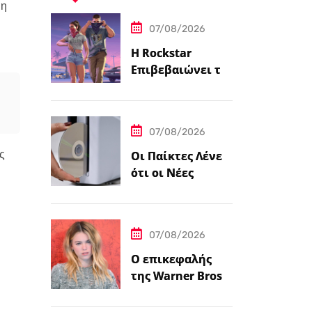
μη
07/08/2026
Η Rockstar
Επιβεβαιώνει το
Grand Theft Auto
6: Μια
Εκτεταμένη
07/08/2026
Ματιά Κάνει
Πρεμιέρα στο
ς
Οι Παίκτες Λένε
Netflix Αυτόν τον
ότι οι Νέες
Μήνα
Κονσόλες
PlayStation 5
Έρχονται με
07/08/2026
Αυτοκόλλητο…
Ο επικεφαλής
της Warner Bros.
λέει ότι ο James
Gunn είναι