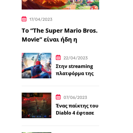
17/04/2023
Το “The Super Mario Bros.
Movie” είναι ήδη η
δημοφιλέστερη
μεταφορά
22/04/2023
βιντεοπαιχνιδιού στον
Στην streaming
πλατφόρμα της
κινηματογράφο
Disney+ από
σήμερα πέντε
ταινίες Spider-
07/06/2023
Man
Ένας παίκτης του
Diablo 4 έφτασε
ήδη στο 100 level