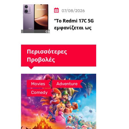
«επικεντρωμένο
07/08/2026
ς»…
“Το Redmi 17C 5G
εμφανίζεται ως
επανέκδοση
άλλης συσκευής –
ειδήσεις
Περισσότερες
GSMArena.com”
Προβολές
,
,
Movies
Adventure
Comedy