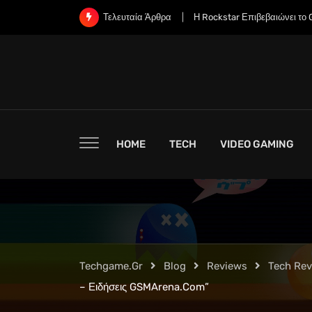
Skip
Η Rockstar Επιβεβαιώνει το Grand Theft Auto 6: Μι
Τελευταία Άρθρα
to
content
HOME
TECH
VIDEO GAMING
Techgame.gr
Blog
Reviews
Tech Re
– Ειδήσεις GSMArena.com”