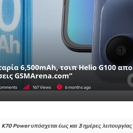
ταρία 6,500mAh, τσιπ Helio G100 απ
ήσεις GSMArena.com”
omments
167
Views
6 months ago
K70 Power υπόσχεται έως και 3 ημέρες λειτουργίας