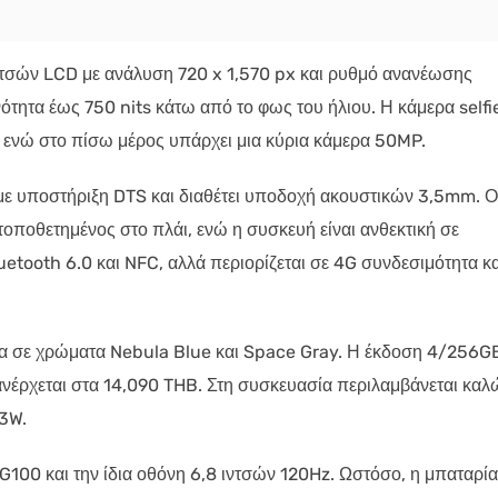
ιντσών LCD με ανάλυση 720 x 1,570 px και ρυθμό ανανέωσης
νότητα έως 750 nits κάτω από το φως του ήλιου. Η κάμερα selfi
η, ενώ στο πίσω μέρος υπάρχει μια κύρια κάμερα 50MP.
με υποστήριξη DTS και διαθέτει υποδοχή ακουστικών 3,5mm. Ο
ποθετημένος στο πλάι, ενώ η συσκευή είναι ανθεκτική σε
uetooth 6.0 και NFC, αλλά περιορίζεται σε 4G συνδεσιμότητα κα
λία σε χρώματα Nebula Blue και Space Gray. Η έκδοση 4/256G
νέρχεται στα 14,090 THB. Στη συσκευασία περιλαμβάνεται καλ
33W.
 G100 και την ίδια οθόνη 6,8 ιντσών 120Hz. Ωστόσο, η μπαταρία