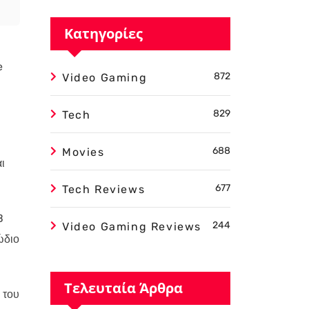
Κατηγορίες
e
872
Video Gaming
829
Tech
688
Movies
ι
677
Tech Reviews
B
244
Video Gaming Reviews
ώδιο
Τελευταία Άρθρα
 του