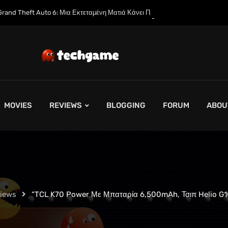
α Εκτεταμένη Ματιά Κάνει Πρεμιέρα στο Netflix Αυτόν τον Μήνα
MOVIES
REVIEWS
BLOGGING
FORUM
ABOU
views
“TCL K70 Power Με Μπαταρία 6,500mAh, Τσιπ Helio G1