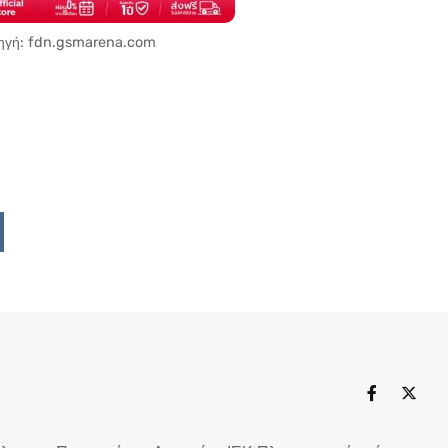
ηγή: fdn.gsmarena.com
Upon
ddit