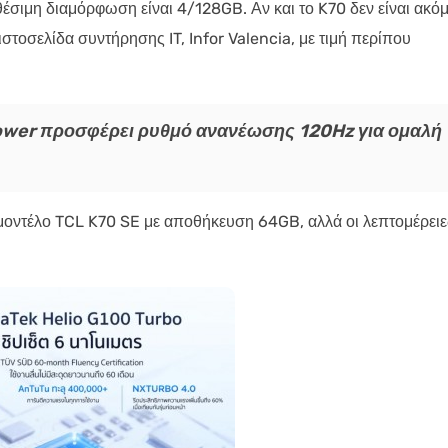
θέσιμη διαμόρφωση είναι 4/128GB. Αν και το K70 δεν είναι ακό
ιστοσελίδα συντήρησης IT, Infor Valencia, με τιμή περίπου
Power προσφέρει ρυθμό ανανέωσης 120Hz για ομαλή
 μοντέλο TCL K70 SE με αποθήκευση 64GB, αλλά οι λεπτομέρειε