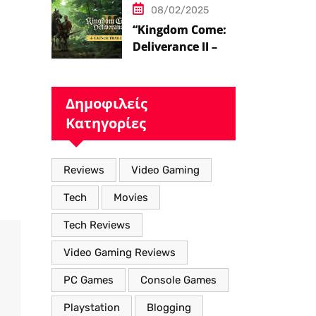
08/02/2025
“Kingdom Come:
Deliverance II – Η
Επιστροφή στον
Μεσαιωνικό
Κόσμο με Νέα
Δημοφιλείς
Βελτιωμένα
Κατηγορίες
Χαρακτηριστικά”
Reviews
Video Gaming
Tech
Movies
Tech Reviews
Video Gaming Reviews
PC Games
Console Games
Playstation
Blogging