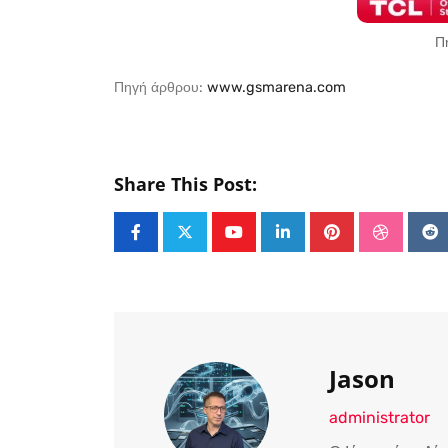
Π
Πηγή άρθρου:
www.gsmarena.com
Share This Post:
Youtube
LinkedIn
Pinterest
Stumble
Re
Jason
administrator