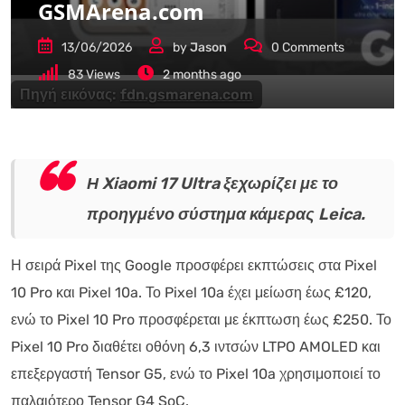
GSMArena.com
13/06/2026
by
Jason
0
Comments
83
Views
2 months ago
Πηγή εικόνας:
fdn.gsmarena.com
Η Xiaomi 17 Ultra ξεχωρίζει με το
προηγμένο σύστημα κάμερας Leica.
Η σειρά Pixel της Google προσφέρει εκπτώσεις στα Pixel
10 Pro και Pixel 10a. Το Pixel 10a έχει μείωση έως £120,
ενώ το Pixel 10 Pro προσφέρεται με έκπτωση έως £250. Το
Pixel 10 Pro διαθέτει οθόνη 6,3 ιντσών LTPO AMOLED και
επεξεργαστή Tensor G5, ενώ το Pixel 10a χρησιμοποιεί το
παλαιότερο Tensor G4 SoC.