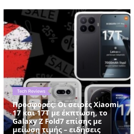
Tech Reviews
Προσφορές: Οι σειρές Xiaomi
17 και 17T με έκπτωση, το
Galaxy Z Fold7 επίσης με
μείωση τιμής – ειδήσεις