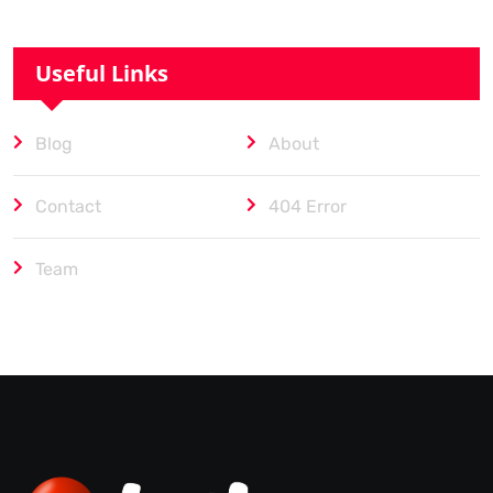
Useful Links
Blog
About
Contact
404 Error
Team