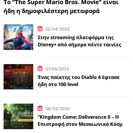
Το “The Super Mario Bros. Movie” είναι
ήδη η δημοφιλέστερη μεταφορά
βιντεοπαιχνιδιού στον κινηματογράφο
22/04/2023
Στην streaming πλατφόρμα της
Disney+ από σήμερα πέντε ταινίες
Spider-Man
07/06/2023
Ένας παίκτης του Diablo 4 έφτασε
ήδη στο 100 level
08/02/2025
“Kingdom Come: Deliverance II – Η
Επιστροφή στον Μεσαιωνικό Κόσμο
με Νέα Βελτιωμένα Χαρακτηριστικά”