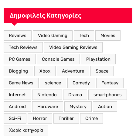
Δημοφιλείς Κατηγορίες
Reviews
Video Gaming
Tech
Movies
Tech Reviews
Video Gaming Reviews
PC Games
Console Games
Playstation
Blogging
Xbox
Adventure
Space
Game News
science
Comedy
Fantasy
Internet
Nintendo
Drama
smartphones
Android
Hardware
Mystery
Action
Sci-Fi
Horror
Thriller
Crime
Χωρίς κατηγορία