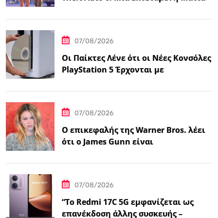
Κάνει Πρεμιέρα στο Netflix Αυτόν τον
Μήνα
07/08/2026
Οι Παίκτες Λένε ότι οι Νέες Κονσόλες
PlayStation 5 Έρχονται με
Αυτοκόλλητο…
07/08/2026
Ο επικεφαλής της Warner Bros. λέει
ότι ο James Gunn είναι
«επικεντρωμένος»…
07/08/2026
“Το Redmi 17C 5G εμφανίζεται ως
επανέκδοση άλλης συσκευής –