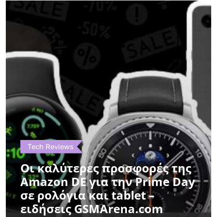
Tech Reviews
Οι καλύτερες προσφορές της
Amazon DE για την Prime Day
σε ρολόγια και tablet –
ειδήσεις GSMArena.com