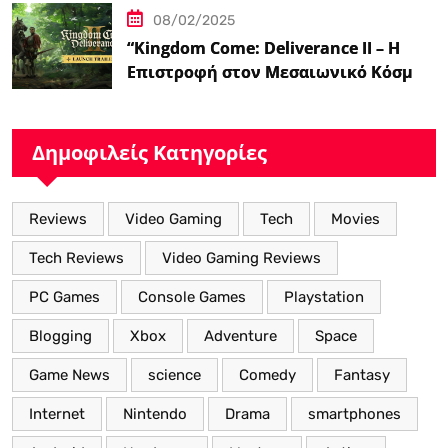
08/02/2025
“Kingdom Come: Deliverance II – Η
Επιστροφή στον Μεσαιωνικό Κόσμο
με Νέα Βελτιωμένα Χαρακτηριστικά”
Δημοφιλείς Κατηγορίες
Reviews
Video Gaming
Tech
Movies
Tech Reviews
Video Gaming Reviews
PC Games
Console Games
Playstation
Blogging
Xbox
Adventure
Space
Game News
science
Comedy
Fantasy
Internet
Nintendo
Drama
smartphones