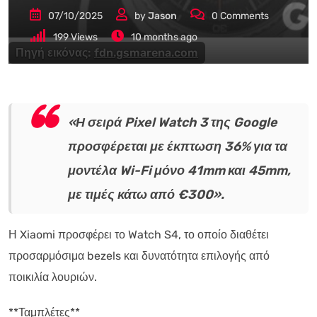
07/10/2025
by
Jason
0
Comments
199
Views
10 months ago
Πηγή εικόνας:
fdn.gsmarena.com
«Η σειρά Pixel Watch 3 της Google
προσφέρεται με έκπτωση 36% για τα
μοντέλα Wi-Fi μόνο 41mm και 45mm,
με τιμές κάτω από €300».
Η Xiaomi προσφέρει το Watch S4, το οποίο διαθέτει
προσαρμόσιμα bezels και δυνατότητα επιλογής από
ποικιλία λουριών.
**Ταμπλέτες**