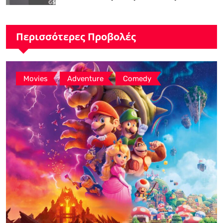
ειδήσεις GSMArena.com”
Περισσότερες Προβολές
,
,
Movies
Adventure
Comedy