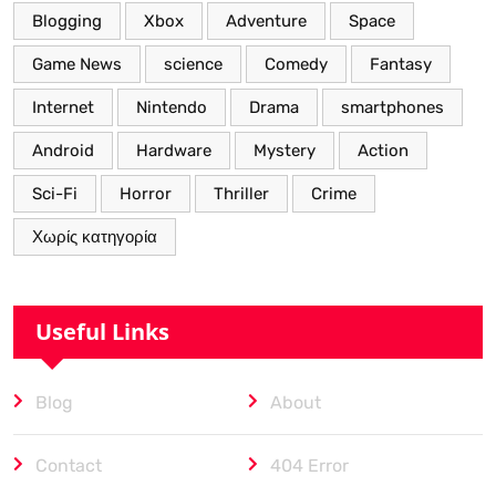
Blogging
Xbox
Adventure
Space
Game News
science
Comedy
Fantasy
Internet
Nintendo
Drama
smartphones
Android
Hardware
Mystery
Action
Sci-Fi
Horror
Thriller
Crime
Χωρίς κατηγορία
Useful Links
Blog
About
Contact
404 Error