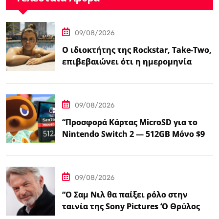
09/08/2026
Ο ιδιοκτήτης της Rockstar, Take-Two,
επιβεβαιώνει ότι η ημερομηνία
κυκλοφορίας του GTA…
09/08/2026
“Προσφορά Κάρτας MicroSD για το
Nintendo Switch 2 — 512GB Μόνο $98
στο Walmart”
09/08/2026
“Ο Σαμ Νιλ θα παίξει ρόλο στην
ταινία της Sony Pictures ‘Ο Θρύλος
της Ζέλντα'”