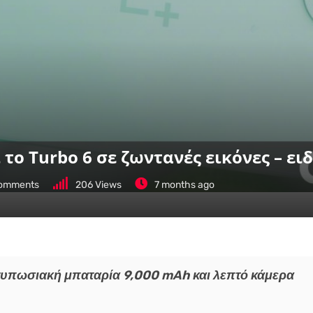
 το Turbo 6 σε ζωντανές εικόνες – ε
omments
206
Views
7 months ago
ντυπωσιακή μπαταρία 9,000 mAh και λεπτό κάμερα