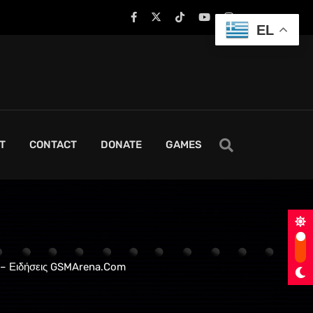
EL
T
CONTACT
DONATE
GAMES
ς – Ειδήσεις GSMArena.com