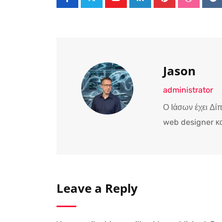
Youtube
LinkedIn
Pinterest
Stumble
Re
Jason
administrator
Ο Ιάσων έχει Δί
web designer κα
Leave a Reply