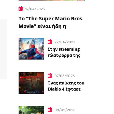
17/04/2023
Το “The Super Mario Bros.
Movie” είναι ήδη η
δημοφιλέστερη
μεταφορά
22/04/2023
βιντεοπαιχνιδιού στον
Στην streaming
πλατφόρμα της
κινηματογράφο
Disney+ από
σήμερα πέντε
ταινίες Spider-
07/06/2023
Man
Ένας παίκτης του
Diablo 4 έφτασε
ήδη στο 100 level
08/02/2025