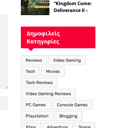
“Kingdom Come:
Deliverance II – Η
Επιστροφή στον
Μεσαιωνικό
Κόσμο με Νέα
Δημοφιλείς
Βελτιωμένα
Κατηγορίες
Χαρακτηριστικά”
Reviews
Video Gaming
Tech
Movies
Tech Reviews
Video Gaming Reviews
PC Games
Console Games
Playstation
Blogging
Xbox
Adventure
Space