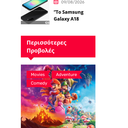
09/08/2026
Ζέλντα'”
“Το Samsung
Galaxy A18
εμφανίζεται στο
Geekbench με
βασικά
Περισσότερες
χαρακτηριστικά –
Προβολές
Ειδήσεις
GSMArena.com”
,
,
Movies
Adventure
Comedy