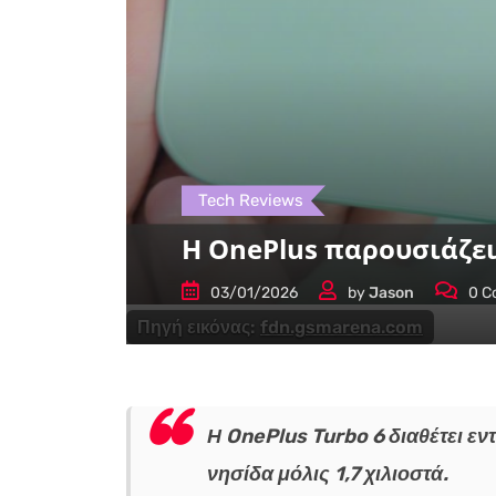
Tech Reviews
Η OnePlus παρουσιάζει
03/01/2026
by
Jason
0
C
Πηγή εικόνας:
fdn.gsmarena.com
Η OnePlus Turbo 6 διαθέτει ε
νησίδα μόλις 1,7 χιλιοστά.