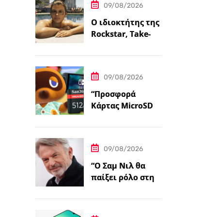
09/08/2026
Ο ιδιοκτήτης της
Rockstar, Take-
Two,
επιβεβαιώνει ότι
η ημερομηνία
09/08/2026
κυκλοφορίας του
GTA…
“Προσφορά
Κάρτας MicroSD
για το Nintendo
Switch 2 — 512GB
Μόνο $98 στο
09/08/2026
Walmart”
“Ο Σαμ Νιλ θα
παίξει ρόλο στην
ταινία της Sony
Pictures ‘Ο
Θρύλος της