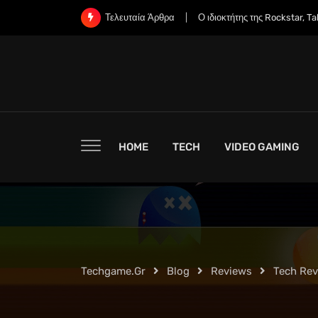
Skip
Ο ιδιοκτήτης της Rockstar, Take-Two,
Τελευταία Άρθρα
to
content
HOME
TECH
VIDEO GAMING
Techgame.gr
Blog
Reviews
Tech Re