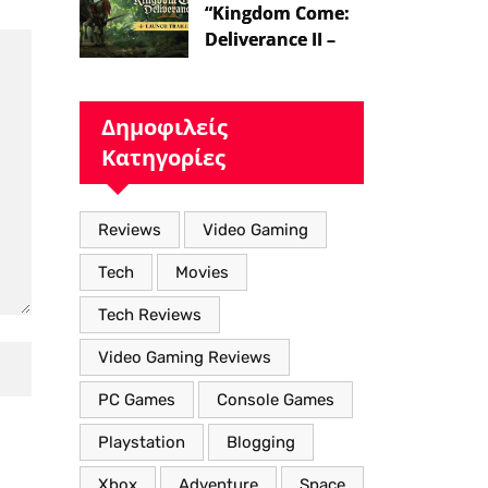
“Kingdom Come:
Deliverance II – Η
Επιστροφή στον
Μεσαιωνικό
Κόσμο με Νέα
Δημοφιλείς
Βελτιωμένα
Κατηγορίες
Χαρακτηριστικά”
Reviews
Video Gaming
Tech
Movies
Tech Reviews
Video Gaming Reviews
PC Games
Console Games
Playstation
Blogging
Xbox
Adventure
Space