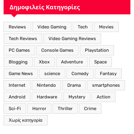
Δημοφιλείς Κατηγορίες
Reviews
Video Gaming
Tech
Movies
Tech Reviews
Video Gaming Reviews
PC Games
Console Games
Playstation
Blogging
Xbox
Adventure
Space
Game News
science
Comedy
Fantasy
Internet
Nintendo
Drama
smartphones
Android
Hardware
Mystery
Action
Sci-Fi
Horror
Thriller
Crime
Χωρίς κατηγορία