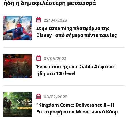
ήδη η δημοφιλέστερη μεταφορά
βιντεοπαιχνιδιού στον κινηματογράφο
22/04/2023
Στην streaming πλατφόρμα της
Disney+ από σήμερα πέντε ταινίες
Spider-Man
07/06/2023
Ένας παίκτης του Diablo 4 έφτασε
ήδη στο 100 level
08/02/2025
“Kingdom Come: Deliverance II – Η
Επιστροφή στον Μεσαιωνικό Κόσμο
με Νέα Βελτιωμένα Χαρακτηριστικά”