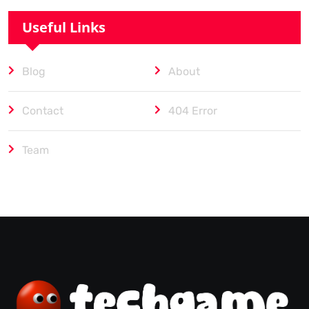
Useful Links
Blog
About
Contact
404 Error
Team