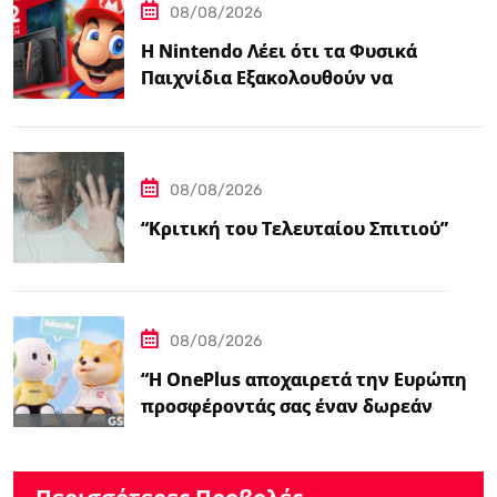
08/08/2026
Η Nintendo Λέει ότι τα Φυσικά
Παιχνίδια Εξακολουθούν να
Αποτελούν το 38,5%…
08/08/2026
“Κριτική του Τελευταίου Σπιτιού”
08/08/2026
“Η OnePlus αποχαιρετά την Ευρώπη
προσφέροντάς σας έναν δωρεάν
ασύρματο φορτιστή 50W – Ειδήσεις
GSMArena.com”