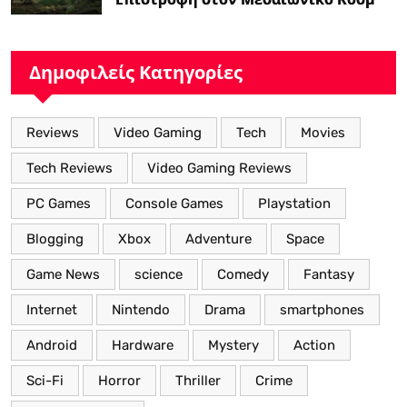
με Νέα Βελτιωμένα Χαρακτηριστικά”
Δημοφιλείς Κατηγορίες
Reviews
Video Gaming
Tech
Movies
Tech Reviews
Video Gaming Reviews
PC Games
Console Games
Playstation
Blogging
Xbox
Adventure
Space
Game News
science
Comedy
Fantasy
Internet
Nintendo
Drama
smartphones
Android
Hardware
Mystery
Action
Sci-Fi
Horror
Thriller
Crime