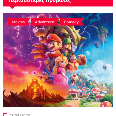
Περισσότερες Προβολές
,
,
Movies
Adventure
Comedy
17/04/2023