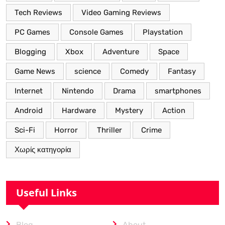
Tech Reviews
Video Gaming Reviews
PC Games
Console Games
Playstation
Blogging
Xbox
Adventure
Space
Game News
science
Comedy
Fantasy
Internet
Nintendo
Drama
smartphones
Android
Hardware
Mystery
Action
Sci-Fi
Horror
Thriller
Crime
Χωρίς κατηγορία
Useful Links
Blog
About