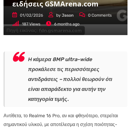
ειδήσεις GSMArena.com
01/02/2026
by
Jason
0
Comments
187
Views
6 months ago
Πηγή εικόνας:
fdn.gsmarena.com
Η κάμερα 8MP ultra-wide
προκάλεσε τις περισσότερες
αντιδράσεις – πολλοί θεωρούν ότι
είναι απαράδεκτο για αυτήν την
κατηγορία τιμής.
Αντίθετα, το Realme 16 Pro, αν και φθηνότερο, στερείται
σημαντικού υλικού, με αποτέλεσμα η σχέση ποιότητας-