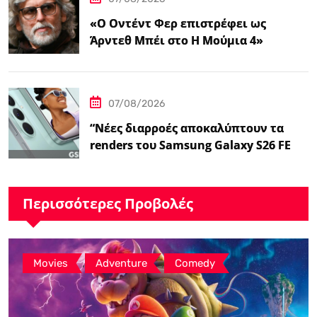
«Ο Οντέντ Φερ επιστρέφει ως
Άρντεθ Μπέι στο Η Μούμια 4»
07/08/2026
“Νέες διαρροές αποκαλύπτουν τα
renders του Samsung Galaxy S26 FE
και τις…
Περισσότερες Προβολές
,
,
Movies
Adventure
Comedy