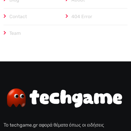
Contact
404 Error
Team
Το techgame.gr αφορά θέματα όπως οι ειδήσεις