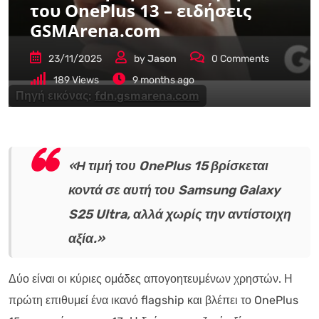
του OnePlus 13 – ειδήσεις
GSMArena.com
23/11/2025
by
Jason
0
Comments
189
Views
9 months ago
Πηγή εικόνας:
fdn.gsmarena.com
«Η τιμή του OnePlus 15 βρίσκεται
κοντά σε αυτή του Samsung Galaxy
S25 Ultra, αλλά χωρίς την αντίστοιχη
αξία.»
Δύο είναι οι κύριες ομάδες απογοητευμένων χρηστών. Η
πρώτη επιθυμεί ένα ικανό flagship και βλέπει το OnePlus