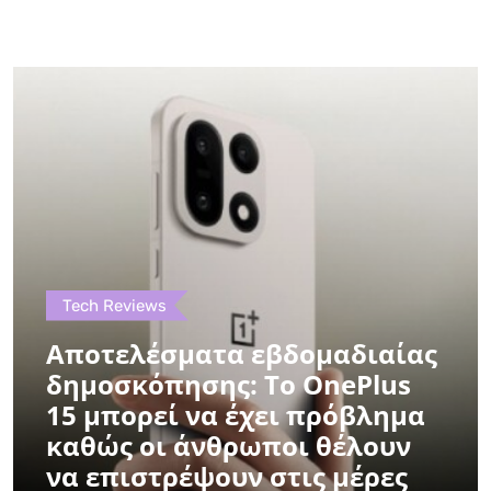
Tech Reviews
Αποτελέσματα εβδομαδιαίας
δημοσκόπησης: Το OnePlus
15 μπορεί να έχει πρόβλημα
καθώς οι άνθρωποι θέλουν
να επιστρέψουν στις μέρες