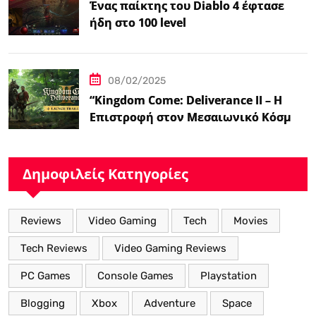
Ένας παίκτης του Diablo 4 έφτασε
ήδη στο 100 level
08/02/2025
“Kingdom Come: Deliverance II – Η
Επιστροφή στον Μεσαιωνικό Κόσμο
με Νέα Βελτιωμένα Χαρακτηριστικά”
Δημοφιλείς Κατηγορίες
Reviews
Video Gaming
Tech
Movies
Tech Reviews
Video Gaming Reviews
PC Games
Console Games
Playstation
Blogging
Xbox
Adventure
Space