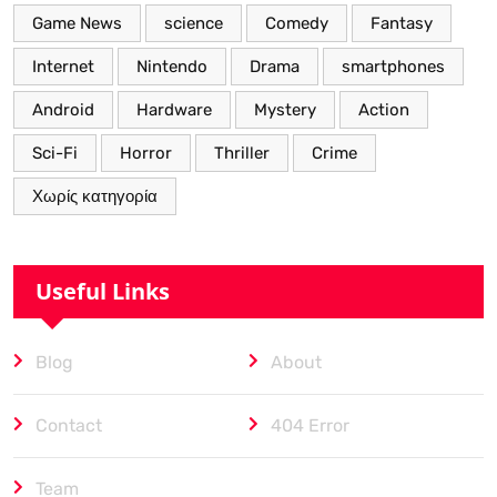
Game News
science
Comedy
Fantasy
Internet
Nintendo
Drama
smartphones
Android
Hardware
Mystery
Action
Sci-Fi
Horror
Thriller
Crime
Χωρίς κατηγορία
Useful Links
Blog
About
Contact
404 Error
Team