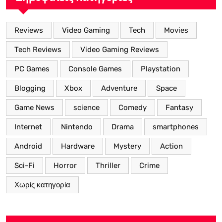
Reviews
Video Gaming
Tech
Movies
Tech Reviews
Video Gaming Reviews
PC Games
Console Games
Playstation
Blogging
Xbox
Adventure
Space
Game News
science
Comedy
Fantasy
Internet
Nintendo
Drama
smartphones
Android
Hardware
Mystery
Action
Sci-Fi
Horror
Thriller
Crime
Χωρίς κατηγορία