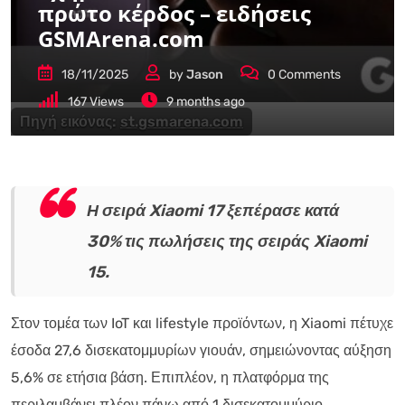
πρώτο κέρδος – ειδήσεις
GSMArena.com
18/11/2025
by
Jason
0
Comments
167
Views
9 months ago
Πηγή εικόνας:
st.gsmarena.com
Η σειρά Xiaomi 17 ξεπέρασε κατά
30% τις πωλήσεις της σειράς Xiaomi
15.
Στον τομέα των IoT και lifestyle προϊόντων, η Xiaomi πέτυχε
έσοδα 27,6 δισεκατομμυρίων γιουάν, σημειώνοντας αύξηση
5,6% σε ετήσια βάση. Επιπλέον, η πλατφόρμα της
περιλαμβάνει πλέον πάνω από 1 δισεκατομμύριο