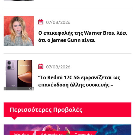
Αυτοκόλλητο…
07/08/2026
Ο επικεφαλής της Warner Bros. λέει
ότι ο James Gunn είναι
«επικεντρωμένος»…
07/08/2026
“Το Redmi 17C 5G εμφανίζεται ως
επανέκδοση άλλης συσκευής –
ειδήσεις GSMArena.com”
Περισσότερες Προβολές
,
,
Movies
Adventure
Comedy