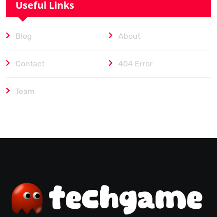
Useful Links
Blog
About
Contact
404 Error
Team