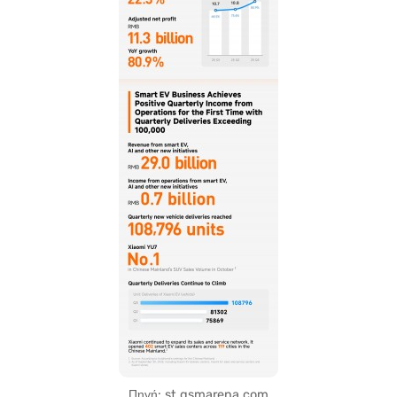
Πηγή: st.gsmarena.com