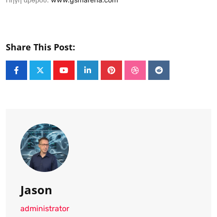
Πηγή άρθρου:
www.gsmarena.com
Share This Post:
Youtube
LinkedIn
Pinterest
StumbleUpon
Reddit
Jason
administrator