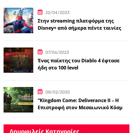
βιντεοπαιχνιδιού στον κινηματογράφο
22/04/2023
Στην streaming πλατφόρμα της
Disney+ από σήμερα πέντε ταινίες
Spider-Man
07/06/2023
Ένας παίκτης του Diablo 4 έφτασε
ήδη στο 100 level
08/02/2025
“Kingdom Come: Deliverance II – Η
Επιστροφή στον Μεσαιωνικό Κόσμο
με Νέα Βελτιωμένα Χαρακτηριστικά”
Δημοφιλείς Κατηγορίες