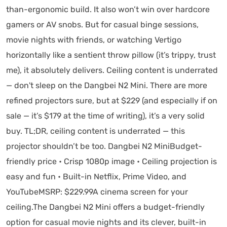
than-ergonomic build. It also won’t win over hardcore
gamers or AV snobs. But for casual binge sessions,
movie nights with friends, or watching Vertigo
horizontally like a sentient throw pillow (it’s trippy, trust
me), it absolutely delivers. Ceiling content is underrated
— don't sleep on the Dangbei N2 Mini. There are more
refined projectors sure, but at $229 (and especially if on
sale — it’s $179 at the time of writing), it’s a very solid
buy. TL;DR, ceiling content is underrated — this
projector shouldn’t be too. Dangbei N2 MiniBudget-
friendly price • Crisp 1080p image • Ceiling projection is
easy and fun • Built-in Netflix, Prime Video, and
YouTubeMSRP: $229.99A cinema screen for your
ceiling.The Dangbei N2 Mini offers a budget-friendly
option for casual movie nights and its clever, built-in