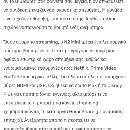
αν το Bluetooth σας φαίνεται σαν μαγεία, ή αν απλά θέλετε
να συνδέσετε ένα ζευγάρι ακουστικά απευθείας. Η μονάδα
είναι σχεδόν αθόρυβη, κάτι που επίσης βοηθάει, αν και
σχεδόν νοσταλγούσα το βουητό ενός ανεμιστήρα.
Όσον αφορά το streaming, ο N2 Mini τρέχει ένα λειτουργικό
σύστημα βασισμένο σε Linux με γρήγορη διεπαφή και
άφθονο εσωτερικό χώρο αποθήκευσης, καθώς και
ενσωματωμένες εφαρμογές όπως Netflix, Prime Video,
YouTube και μερικές άλλες. Για όλα τα υπόλοιπα, υπάρχουν
θύρες HDMI και USB. Θα ήθελα να δω το Max ή το Disney
Plus να υποστηρίζονται εγγενώς, αλλά μπορείτε να
επεκτείνετε το τι μπορείτε να κάνετε streaming
χρησιμοποιώντας τη λειτουργία HomeShare (με ανάμεικτη
επιτυχία). Ανεξάρτητα από το τι σκοπεύετε να
παρακολουθήσετε (ή να παίξετε), η εγκατάσταση είναι