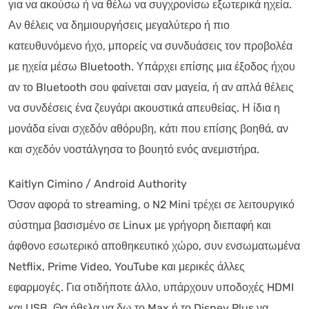
για να ακούσω ή να θέλω να συγχρονίσω εξωτερικά ηχεία.
Αν θέλεις να δημιουργήσεις μεγαλύτερο ή πιο
κατευθυνόμενο ήχο, μπορείς να συνδυάσεις τον προβολέα
με ηχεία μέσω Bluetooth. Υπάρχει επίσης μια έξοδος ήχου
αν το Bluetooth σου φαίνεται σαν μαγεία, ή αν απλά θέλεις
να συνδέσεις ένα ζευγάρι ακουστικά απευθείας. Η ίδια η
μονάδα είναι σχεδόν αθόρυβη, κάτι που επίσης βοηθά, αν
και σχεδόν νοστάλγησα το βουητό ενός ανεμιστήρα.
Kaitlyn Cimino / Android Authority
Όσον αφορά το streaming, ο N2 Mini τρέχει σε λειτουργικό
σύστημα βασισμένο σε Linux με γρήγορη διεπαφή και
άφθονο εσωτερικό αποθηκευτικό χώρο, συν ενσωματωμένα
Netflix, Prime Video, YouTube και μερικές άλλες
εφαρμογές. Για οτιδήποτε άλλο, υπάρχουν υποδοχές HDMI
και USB. Θα ήθελα να δω το Max ή το Disney Plus να