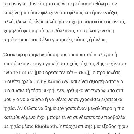
μια ανάγκη. Τον έστησα ως δευτερεύουσα οθόνη στην
κουζίνα μου όταν φιλοξενούσα φίλους και ήταν εντάξει,
αλλά, ιδανικά, είναι καλύτερα να χρησιμοποιείται σε άνετα,
χαμηλού φωτισμού περιβάλλοντα, που είναι γενικά η
ατμόσφαιρα που θέλω για ταινίες ούτως ή άλλως.
Όσον αφορά την ακρόαση μουρμουριστού διαλόγου ή
πιασάρικων εισαγωγών (δυστυχώς, όχι της 3ης σεζόν του
"White Lotus" [μου άρεσε τελικά! — εκδ.]), ο προβολέας
διαθέτει ηχεία Dolby Audio 6W, και είναι αξιοσέβαστα για
μια συσκευή τόσο μικρή. Δεν βρέθηκα να τεντώνω το αυτί
μου για να ακούσω ή να θέλω να συγχρονίσω εξωτερικά
ηχεία. Αν θέλετε να δημιουργήσετε έναν μεγαλύτερο ή πιο
κατευθυνόμενο ήχο, μπορείτε να συνδέσετε τον προβολέα
με ηχεία μέσω Bluetooth. Υπάρχει επίσης μια έξοδος ήχου