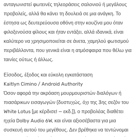
ανταγωνιστεί φωτεινές τηλεοράσεις σαλονιού ή μεγάλους
προβολείς, αλλά θα κάνει τη δουλειά σε μια ανάγκη. Το
έστησα ως δευτερεύουσα οθόνη στην κουζίνα μου όταν
φιλοξενούσα φίλους και ήταν εντάξει, αλλά ιδανικά, είναι
καλύτερο να χρησιμοποιείται σε άνετα, χαμηλού φωτισμού
περιβάλλοντα, που γενικά είναι η ατμόσφαιρα που θέλω για
ταινίες ούτως ή άλλως.
Είσοδος, έξοδος και εύκολη εγκατάσταση
Kaitlyn Cimino / Android Authority
Όσον αφορά την ακρόαση μουρμουριστών διαλόγων ή
πιασάρικων εισαγωγών (δυστυχώς, όχι της 3ης σεζόν του
White Lotus [με κέρδισε! — εκδ.]), ο προβολέας διαθέτει
ηχεία Dolby Audio 6W, και είναι αξιοσέβαστα για μια
συσκευή αυτού του μεγέθους. Δεν βρέθηκα να τεντώνομαι