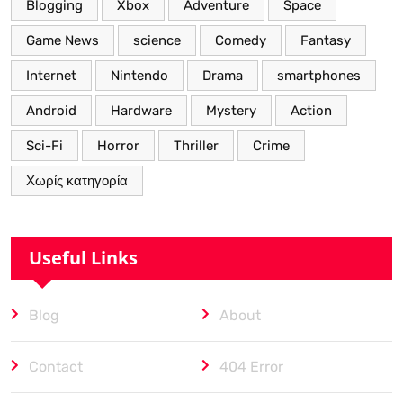
Blogging
Xbox
Adventure
Space
Game News
science
Comedy
Fantasy
Internet
Nintendo
Drama
smartphones
Android
Hardware
Mystery
Action
Sci-Fi
Horror
Thriller
Crime
Χωρίς κατηγορία
Useful Links
Blog
About
Contact
404 Error