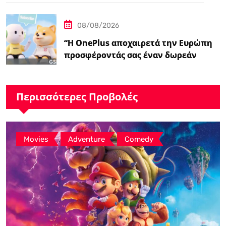
08/08/2026
“Η OnePlus αποχαιρετά την Ευρώπη
προσφέροντάς σας έναν δωρεάν
ασύρματο φορτιστή 50W – Ειδήσεις
GSMArena.com”
Περισσότερες Προβολές
,
,
Movies
Adventure
Comedy