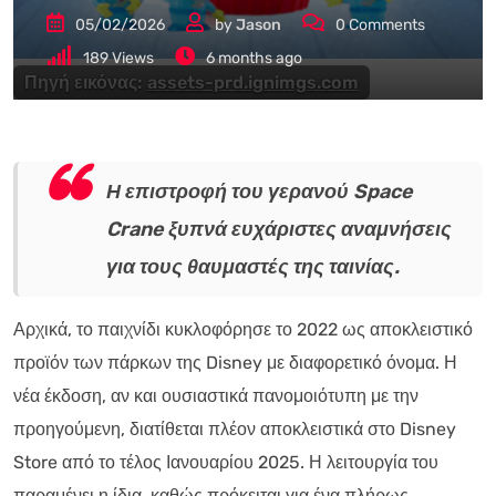
05/02/2026
by
Jason
0
Comments
189
Views
6 months ago
Πηγή εικόνας:
assets-prd.ignimgs.com
Η επιστροφή του γερανού Space
Crane ξυπνά ευχάριστες αναμνήσεις
για τους θαυμαστές της ταινίας.
Αρχικά, το παιχνίδι κυκλοφόρησε το 2022 ως αποκλειστικό
προϊόν των πάρκων της Disney με διαφορετικό όνομα. Η
νέα έκδοση, αν και ουσιαστικά πανομοιότυπη με την
προηγούμενη, διατίθεται πλέον αποκλειστικά στο Disney
Store από το τέλος Ιανουαρίου 2025. Η λειτουργία του
παραμένει η ίδια, καθώς πρόκειται για ένα πλήρως