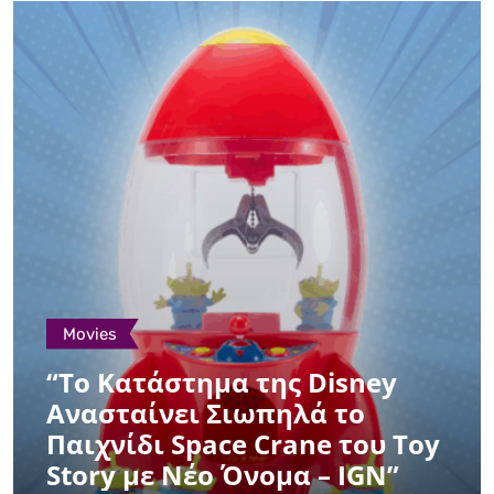
Movies
“Το Κατάστημα της Disney
Ανασταίνει Σιωπηλά το
Παιχνίδι Space Crane του Toy
Story με Νέο Όνομα – IGN”