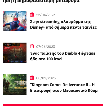
ήδη η δημοφιλέστερη μεταφορά
βιντεοπαιχνιδιού στον κινηματογράφο
22/04/2023
Στην streaming πλατφόρμα της
Disney+ από σήμερα πέντε ταινίες
Spider-Man
07/06/2023
Ένας παίκτης του Diablo 4 έφτασε
ήδη στο 100 level
08/02/2025
“Kingdom Come: Deliverance II – Η
Επιστροφή στον Μεσαιωνικό Κόσμο
με Νέα Βελτιωμένα Χαρακτηριστικά”