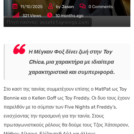
11/10/2025
by
Jason
0
Comments
321
Views
10 months ago
Πηγή εικόνας:
assets1.ignimgs.com
Η Μέγκαν Φοξ δίνει ζωή στην Toy
Chica, μια χαρακτήρα με ιδιαίτερα
χαρακτηριστικά και συμπεριφορά.
Στο καστ της ταινίας συμμετέχουν επίσης ο MatPat ως Toy
Bonnie και ο Kellen Goff ως Toy Freddy. Οι δυο τους έχουν
παρελθόν με το σύμπαν των Five Nights at Freddy’s,
ενισχύοντας την προσμονή για την ταινία. Στους
πρωταγωνιστικούς ρόλους θα δούμε τους Τζος Χάτσερσον,
Μάθιου Λίλαρντ, Ελίζαμπεθ Λέιλ και άλλους.