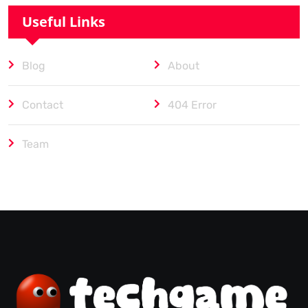
Useful Links
Blog
About
Contact
404 Error
Team