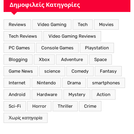
Δημοφιλείς Κατηγορίες
Reviews
Video Gaming
Tech
Movies
Tech Reviews
Video Gaming Reviews
PC Games
Console Games
Playstation
Blogging
Xbox
Adventure
Space
Game News
science
Comedy
Fantasy
Internet
Nintendo
Drama
smartphones
Android
Hardware
Mystery
Action
Sci-Fi
Horror
Thriller
Crime
Χωρίς κατηγορία