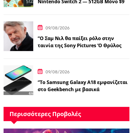
Nintendo Switch 2 — 512GB Μόνο $98
στο Walmart”
09/08/2026
“Ο Σαμ Νιλ θα παίξει ρόλο στην
ταινία της Sony Pictures ‘Ο Θρύλος
της Ζέλντα'”
09/08/2026
“Το Samsung Galaxy A18 εμφανίζεται
στο Geekbench με βασικά
χαρακτηριστικά – Ειδήσεις
GSMArena.com”
Περισσότερες Προβολές