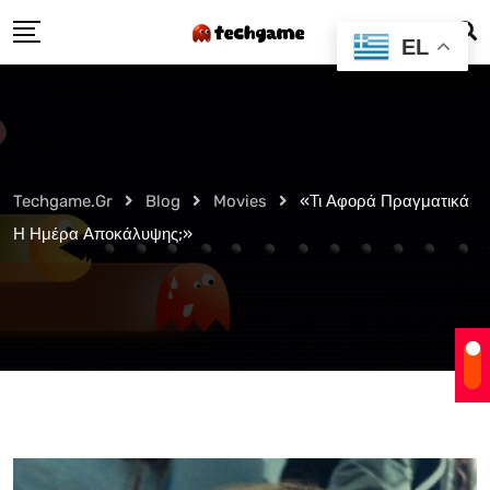
Skip
EL
to
content
Techgame.gr
Blog
Movies
«Τι Αφορά Πραγματικά
Η Ημέρα Αποκάλυψης;»