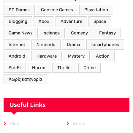
PC Games
Console Games
Playstation
Blogging
Xbox
Adventure
Space
Game News
science
Comedy
Fantasy
Internet
Nintendo
Drama
smartphones
Android
Hardware
Mystery
Action
Sci-Fi
Horror
Thriller
Crime
Χωρίς κατηγορία
Useful Links
Blog
About