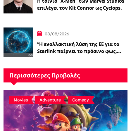
Η ταινία “X-Men” των Marvel Studios
επιλέγει τον Kit Connor ως Cyclops.
08/08/2026
“Η εναλλακτική λύση της ΕΕ για το
Starlink παίρνει το πράσινο φως,…
Περισσότερες Προβολές
,
,
Movies
Adventure
Comedy