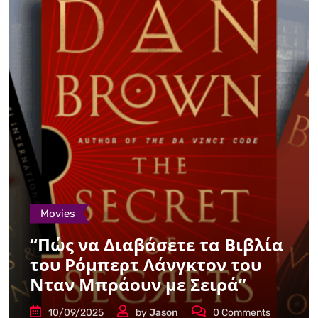
Movies
“Πώς να Διαβάσετε τα Βιβλία
του Ρόμπερτ Λάνγκτον του
Νταν Μπράουν με Σειρά”
10/09/2025
by
Jason
0
Comments