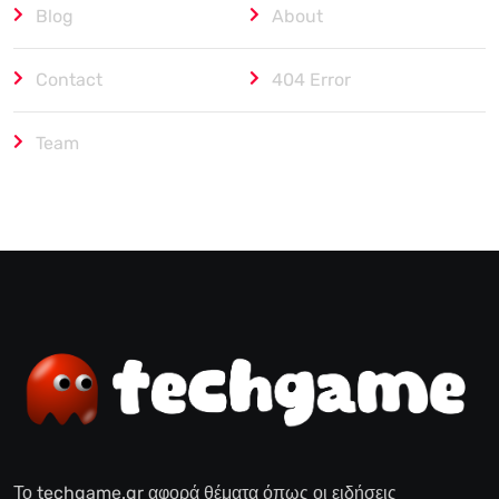
Blog
About
Contact
404 Error
Team
Το techgame.gr αφορά θέματα όπως οι ειδήσεις