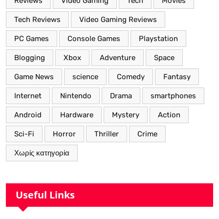
Reviews
Video Gaming
Tech
Movies
Tech Reviews
Video Gaming Reviews
PC Games
Console Games
Playstation
Blogging
Xbox
Adventure
Space
Game News
science
Comedy
Fantasy
Internet
Nintendo
Drama
smartphones
Android
Hardware
Mystery
Action
Sci-Fi
Horror
Thriller
Crime
Χωρίς κατηγορία
Useful Links