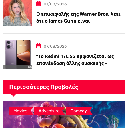
07/08/2026
Ο επικεφαλής της Warner Bros. λέει
ότι ο James Gunn είναι
«επικεντρωμένος»…
07/08/2026
“Το Redmi 17C 5G εμφανίζεται ως
επανέκδοση άλλης συσκευής –
ειδήσεις GSMArena.com”
Περισσότερες Προβολές
,
,
Movies
Adventure
Comedy