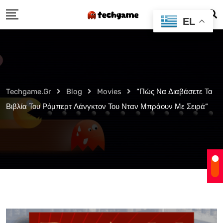
Skip
EL
to
content
Techgame.gr
Blog
Movies
“Πώς Να Διαβάσετε Τα
Βιβλία Του Ρόμπερτ Λάνγκτον Του Νταν Μπράουν Με Σειρά”