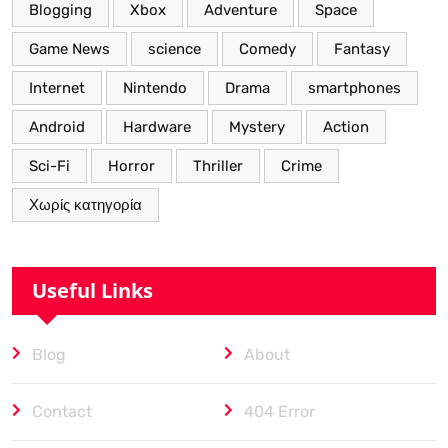
Blogging
Xbox
Adventure
Space
Game News
science
Comedy
Fantasy
Internet
Nintendo
Drama
smartphones
Android
Hardware
Mystery
Action
Sci-Fi
Horror
Thriller
Crime
Χωρίς κατηγορία
Useful Links
Blog
About
Contact
404 Error