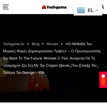
Skip
EL
to
content
Techgame.gr
Blog
Movies
«Οι Μέθοδοί Του
Μερικές Φορές Δημιουργούσαν Τριβές» — Ο Πρωταγωνιστής
Του Back To The Future, Michael J. Fox, Ανοίγεται Για Τη
«Διαμάχη» Στο Σετ Με Τον Crispin Glover, Που Έπαιξε Τον
Πατέρα Του George – IGN