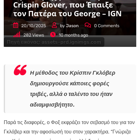
Crispin Glover, που Έπαιξε
τον Πατέρα του George – IGN
20/10/2025
by
Jason
0
Comments
282
Views
10 months ago
Πηγή εικόνας:
assets-prd.ignimgs.com
Η μέθοδος του Κρίσπιν Γκλόβερ
δημιουργούσε κάποιες φορές
τριβές, αλλά ο ταλέντο του ήταν
αδιαμφισβήτητο.
Παρά τις διαφορές, ο Φοξ εκφράζει τον σεβασμό του για τον
Γκλόβερ και την αφοσίωσή του στον χαρακτήρα. “Γνώριζα