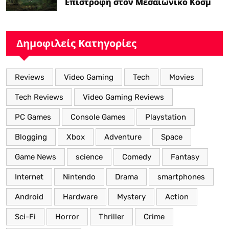
Επιστροφή στον Μεσαιωνικό Κόσμο
με Νέα Βελτιωμένα Χαρακτηριστικά”
Δημοφιλείς Κατηγορίες
Reviews
Video Gaming
Tech
Movies
Tech Reviews
Video Gaming Reviews
PC Games
Console Games
Playstation
Blogging
Xbox
Adventure
Space
Game News
science
Comedy
Fantasy
Internet
Nintendo
Drama
smartphones
Android
Hardware
Mystery
Action
Sci-Fi
Horror
Thriller
Crime