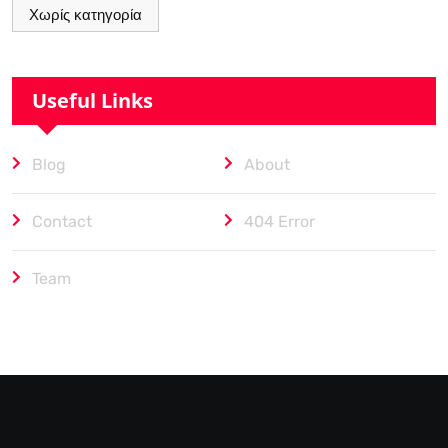
Χωρίς κατηγορία
Useful Links
Blog
About
Contact
404 Error
Team