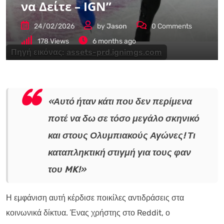
να Δείτε – IGN”
24/02/2026
by
Jason
0
Comments
178
Views
6 months ago
Πηγή εικόνας:
assets-prd.ignimgs.com
«Αυτό ήταν κάτι που δεν περίμενα
ποτέ να δω σε τόσο μεγάλο σκηνικό
και στους Ολυμπιακούς Αγώνες! Τι
καταπληκτική στιγμή για τους φαν
του MK!»
Η εμφάνιση αυτή κέρδισε ποικίλες αντιδράσεις στα
κοινωνικά δίκτυα. Ένας χρήστης στο Reddit, ο