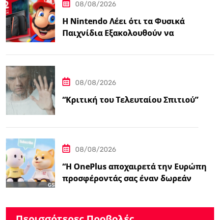
08/08/2026
Η Nintendo Λέει ότι τα Φυσικά
Παιχνίδια Εξακολουθούν να
Αποτελούν το 38,5%…
08/08/2026
“Κριτική του Τελευταίου Σπιτιού”
08/08/2026
“Η OnePlus αποχαιρετά την Ευρώπη
προσφέροντάς σας έναν δωρεάν
ασύρματο φορτιστή 50W – Ειδήσεις
GSMArena.com”
Περισσότερες Προβολές