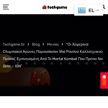
Skip
EL
to
content
Techgame.gr
Blog
Movies
“Οι Χειμερινοί
Ολυμπιακοί Αγώνες Παρουσίασαν Μια Ρουτίνα Καλλιτεχνικού
Πατινάζ Εμπνευσμένη Από Το Mortal Kombat Που Πρέπει Να
Δείτε – IGN”