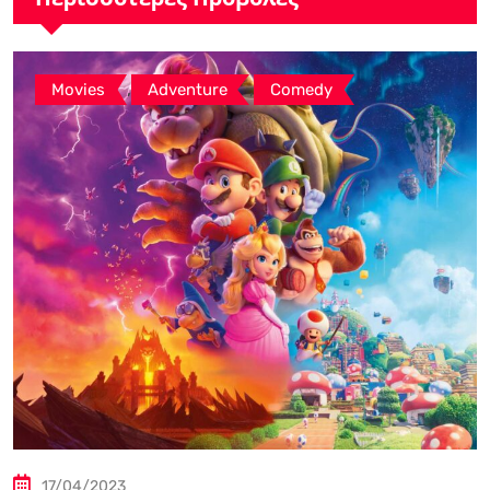
,
,
Movies
Adventure
Comedy
17/04/2023