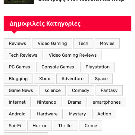
με Νέα Βελτιωμένα Χαρακτηριστικά”
Δημοφιλείς Κατηγορίες
Reviews
Video Gaming
Tech
Movies
Tech Reviews
Video Gaming Reviews
PC Games
Console Games
Playstation
Blogging
Xbox
Adventure
Space
Game News
science
Comedy
Fantasy
Internet
Nintendo
Drama
smartphones
Android
Hardware
Mystery
Action
Sci-Fi
Horror
Thriller
Crime