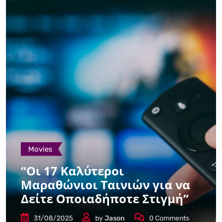
Movies
“Οι 17 Καλύτεροι
Μαραθώνιοι Ταινιών για να
Δείτε Οποιαδήποτε Στιγμή”
31/08/2025
by
Jason
0
Comments