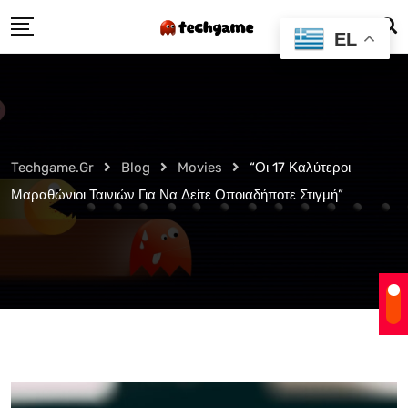
Skip
EL
to
content
Techgame.gr
Blog
Movies
“Οι 17 Καλύτεροι
Μαραθώνιοι Ταινιών Για Να Δείτε Οποιαδήποτε Στιγμή”