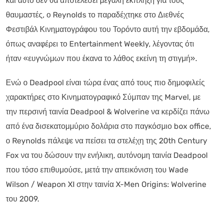
και αυτό δεν θα αποτελέσει μεγάλη έκπληξη για τους
θαυμαστές, ο Reynolds το παραδέχτηκε στο Διεθνές
Φεστιβάλ Κινηματογράφου του Τορόντο αυτή την εβδομάδα,
όπως αναφέρει το Entertainment Weekly, λέγοντας ότι
ήταν «ευγνώμων που έκανα το λάθος εκείνη τη στιγμή».
Ενώ ο Deadpool είναι τώρα ένας από τους πιο δημοφιλείς
χαρακτήρες στο Κινηματογραφικό Σύμπαν της Marvel, με
την περσινή ταινία Deadpool & Wolverine να κερδίζει πάνω
από ένα δισεκατομμύριο δολάρια στο παγκόσμιο box office,
ο Reynolds πάλεψε να πείσει τα στελέχη της 20th Century
Fox να του δώσουν την ενήλικη, αυτόνομη ταινία Deadpool
που τόσο επιθυμούσε, μετά την απεικόνιση του Wade
Wilson / Weapon XI στην ταινία X-Men Origins: Wolverine
του 2009.