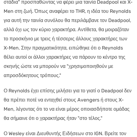
στάδια" προσπαθώντας να φέρει μια ταινία Deadpool και X-
Men στη ζωή. Όπως αναφέρει το THR, η ιδέα του Reynolds
για αυτή την ταινία συνόλου θα περιλάμβανε τον Deadpool,
αλλά όχι ως τον κύριο χαρακτήρα. Αντίθετα, θα μοιραζόταν
το προσκήνιο με τρεις ή τέσσερις άλλους χαρακτήρες των
X-Men. Στην πραγματικότητα, ειπώθηκε ότι ο Reynolds
θέλει αυτοί οι άλλοι χαρακτήρες να πάρουν το κέντρο της
σκηνής ώστε να μπορούν να "χρησιμοποιηθούν με
απροσδόκητους τρόπους."
Ο Reynolds έχει επίσης μιλήσει για το γιατί ο Deadpool δεν
θα πρέπει ποτέ να ενταχθεί στους Avengers ή στους X-
Men, λέγοντας ότι το να είναι μέρος οποιασδήποτε ομάδας
θα σήμαινε ότι ο χαρακτήρας ήταν "στο τέλος."
Ο Wesley είναι Διευθυντής Ειδήσεων στο IGN. Βρείτε τον