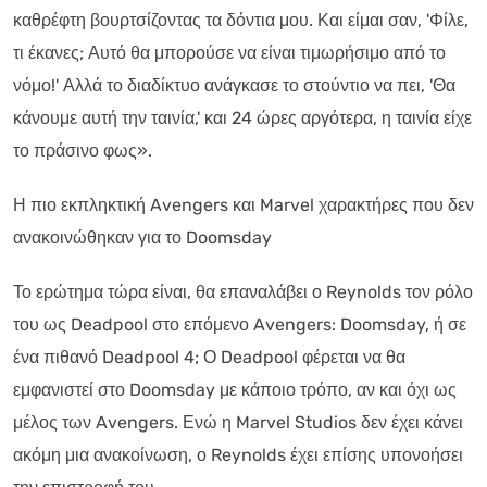
καθρέφτη βουρτσίζοντας τα δόντια μου. Και είμαι σαν, 'Φίλε,
τι έκανες; Αυτό θα μπορούσε να είναι τιμωρήσιμο από το
νόμο!' Αλλά το διαδίκτυο ανάγκασε το στούντιο να πει, 'Θα
κάνουμε αυτή την ταινία,' και 24 ώρες αργότερα, η ταινία είχε
το πράσινο φως».
Η πιο εκπληκτική Avengers και Marvel χαρακτήρες που δεν
ανακοινώθηκαν για το Doomsday
Το ερώτημα τώρα είναι, θα επαναλάβει ο Reynolds τον ρόλο
του ως Deadpool στο επόμενο Avengers: Doomsday, ή σε
ένα πιθανό Deadpool 4; Ο Deadpool φέρεται να θα
εμφανιστεί στο Doomsday με κάποιο τρόπο, αν και όχι ως
μέλος των Avengers. Ενώ η Marvel Studios δεν έχει κάνει
ακόμη μια ανακοίνωση, ο Reynolds έχει επίσης υπονοήσει