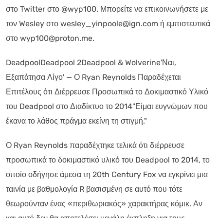
στο Twitter στο @wyp100. Μπορείτε να επικοινωνήσετε με
τον Wesley στο wesley_yinpoole@ign.com ή εμπιστευτικά
στο wyp100@proton.me.
DeadpoolDeadpool 2Deadpool & Wolverine'Ναι,
Εξαπάτησα Λίγο' — Ο Ryan Reynolds Παραδέχεται
Επιτέλους ότι Διέρρευσε Προσωπικά το Δοκιμαστικό Υλικό
του Deadpool στο Διαδίκτυο το 2014"Είμαι ευγνώμων που
έκανα το λάθος πράγμα εκείνη τη στιγμή."
Ο Ryan Reynolds παραδέχτηκε τελικά ότι διέρρευσε
προσωπικά το δοκιμαστικό υλικό του Deadpool το 2014, το
οποίο οδήγησε άμεσα τη 20th Century Fox να εγκρίνει μια
ταινία με βαθμολογία R βασισμένη σε αυτό που τότε
θεωρούνταν ένας «περιθωριακός» χαρακτήρας κόμικ. Αν