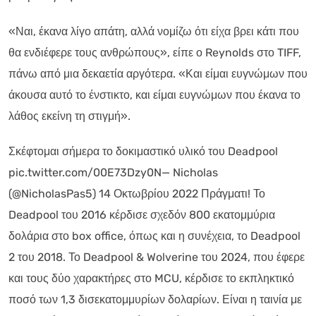
«Ναι, έκανα λίγο απάτη, αλλά νομίζω ότι είχα βρει κάτι που
θα ενδιέφερε τους ανθρώπους», είπε ο Reynolds στο TIFF,
πάνω από μια δεκαετία αργότερα. «Και είμαι ευγνώμων που
άκουσα αυτό το ένστικτο, και είμαι ευγνώμων που έκανα το
λάθος εκείνη τη στιγμή».
Σκέφτομαι σήμερα το δοκιμαστικό υλικό του Deadpool
pic.twitter.com/00E73Dzy0N— Nicholas
(@NicholasPas5) 14 Οκτωβρίου 2022 Πράγματι! Το
Deadpool του 2016 κέρδισε σχεδόν 800 εκατομμύρια
δολάρια στο box office, όπως και η συνέχεια, το Deadpool
2 του 2018. Το Deadpool & Wolverine του 2024, που έφερε
και τους δύο χαρακτήρες στο MCU, κέρδισε το εκπληκτικό
ποσό των 1,3 δισεκατομμυρίων δολαρίων. Είναι η ταινία με