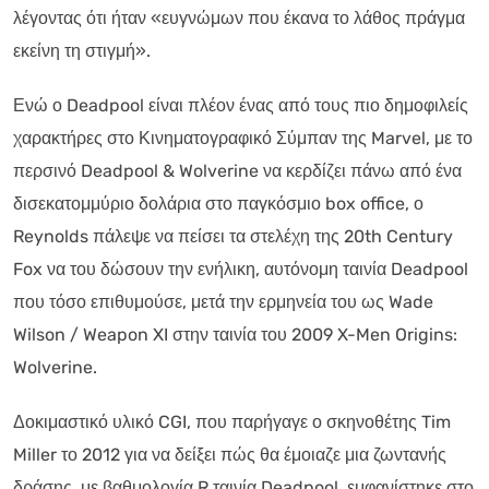
λέγοντας ότι ήταν «ευγνώμων που έκανα το λάθος πράγμα
εκείνη τη στιγμή».
Ενώ ο Deadpool είναι πλέον ένας από τους πιο δημοφιλείς
χαρακτήρες στο Κινηματογραφικό Σύμπαν της Marvel, με το
περσινό Deadpool & Wolverine να κερδίζει πάνω από ένα
δισεκατομμύριο δολάρια στο παγκόσμιο box office, ο
Reynolds πάλεψε να πείσει τα στελέχη της 20th Century
Fox να του δώσουν την ενήλικη, αυτόνομη ταινία Deadpool
που τόσο επιθυμούσε, μετά την ερμηνεία του ως Wade
Wilson / Weapon XI στην ταινία του 2009 X-Men Origins:
Wolverine.
Δοκιμαστικό υλικό CGI, που παρήγαγε ο σκηνοθέτης Tim
Miller το 2012 για να δείξει πώς θα έμοιαζε μια ζωντανής
δράσης, με βαθμολογία R ταινία Deadpool, εμφανίστηκε στο