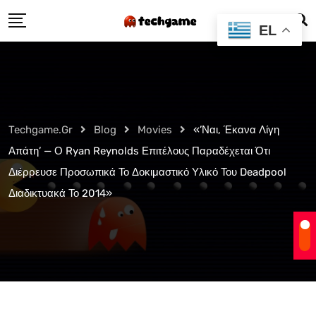
Skip
EL
to
content
Techgame.gr
Blog
Movies
«’Ναι, Έκανα Λίγη
Απάτη’ — Ο Ryan Reynolds Επιτέλους Παραδέχεται Ότι
Διέρρευσε Προσωπικά Το Δοκιμαστικό Υλικό Του Deadpool
Διαδικτυακά Το 2014»