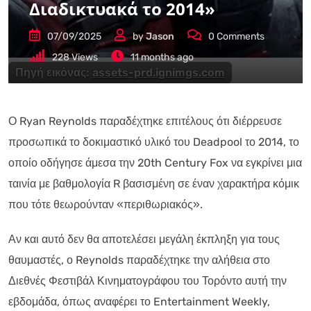
Διαδικτυακά το 2014»
07/09/2025
by
Jason
0
Comments
228
Views
11 months ago
Πηγή εικόνας:
assets-prd.ignimgs.com
Ο Ryan Reynolds παραδέχτηκε επιτέλους ότι διέρρευσε
προσωπικά το δοκιμαστικό υλικό του Deadpool το 2014, το
οποίο οδήγησε άμεσα την 20th Century Fox να εγκρίνει μια
ταινία με βαθμολογία R βασισμένη σε έναν χαρακτήρα κόμικ
που τότε θεωρούνταν «περιθωριακός».
Αν και αυτό δεν θα αποτελέσει μεγάλη έκπληξη για τους
θαυμαστές, ο Reynolds παραδέχτηκε την αλήθεια στο
Διεθνές Φεστιβάλ Κινηματογράφου του Τορόντο αυτή την
εβδομάδα, όπως αναφέρει το Entertainment Weekly,