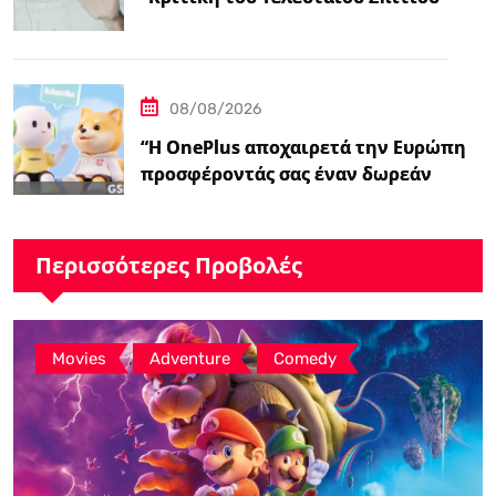
08/08/2026
“Η OnePlus αποχαιρετά την Ευρώπη
προσφέροντάς σας έναν δωρεάν
ασύρματο φορτιστή 50W – Ειδήσεις
GSMArena.com”
Περισσότερες Προβολές
,
,
Movies
Adventure
Comedy