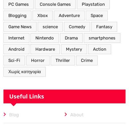
PC Games
Console Games
Playstation
Blogging
Xbox
Adventure
Space
Game News
science
Comedy
Fantasy
Internet
Nintendo
Drama
smartphones
Android
Hardware
Mystery
Action
Sci-Fi
Horror
Thriller
Crime
Χωρίς κατηγορία
Useful Links
Blog
About