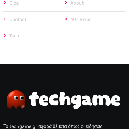
Blog
About
Contact
404 Error
Team
Το techgame.gr αφορά θέματα όπως οι ειδήσεις