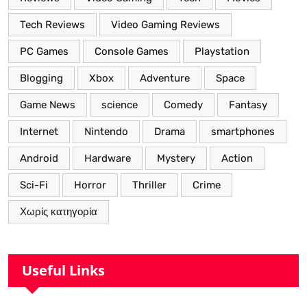
Tech Reviews
Video Gaming Reviews
PC Games
Console Games
Playstation
Blogging
Xbox
Adventure
Space
Game News
science
Comedy
Fantasy
Internet
Nintendo
Drama
smartphones
Android
Hardware
Mystery
Action
Sci-Fi
Horror
Thriller
Crime
Χωρίς κατηγορία
Useful Links