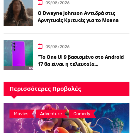
09/08/2026
Ο Dwayne Johnson Αντιδρά στις
Αρνητικές Κριτικές για το Moana
Μετά την Αποτυχία της Ζωντανής
Δράσης της Disney
09/08/2026
“Το One UI 9 βασισμένο στο Android
17 θα είναι η τελευταία…
Περισσότερες Προβολές
,
,
Movies
Adventure
Comedy