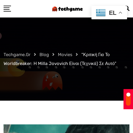
Skip
EL
to
content
Techgame.gr
Blog
Movies
“Κριτική Για Το
Worldbreaker: Η Milla Jovovich Είναι (Τεχνικά) Σε Αυτό”