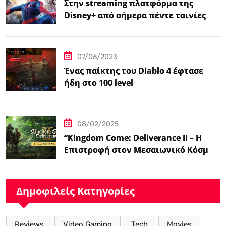
Στην streaming πλατφόρμα της
Disney+ από σήμερα πέντε ταινίες
Spider-Man
07/06/2023
Ένας παίκτης του Diablo 4 έφτασε
ήδη στο 100 level
08/02/2025
“Kingdom Come: Deliverance II – Η
Επιστροφή στον Μεσαιωνικό Κόσμο
με Νέα Βελτιωμένα Χαρακτηριστικά”
Δημοφιλείς Κατηγορίες
Reviews
Video Gaming
Tech
Movies