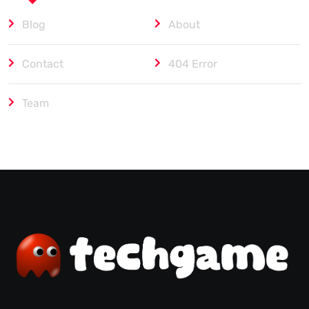
Blog
About
Contact
404 Error
Team