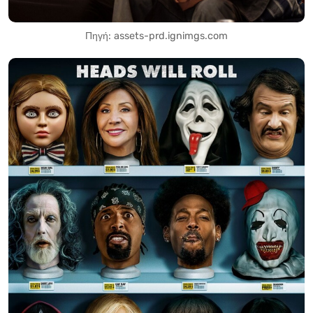
Πηγή: assets-prd.ignimgs.com