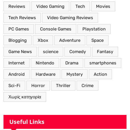
Reviews
Video Gaming
Tech
Movies
Tech Reviews
Video Gaming Reviews
PC Games
Console Games
Playstation
Blogging
Xbox
Adventure
Space
Game News
science
Comedy
Fantasy
Internet
Nintendo
Drama
smartphones
Android
Hardware
Mystery
Action
Sci-Fi
Horror
Thriller
Crime
Χωρίς κατηγορία
Useful Links