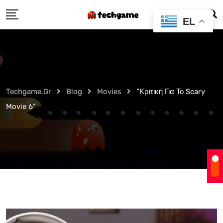
Skip
EL
to
content
Techgame.gr
Blog
Movies
“Κριτική Για Το Scary
Movie 6”