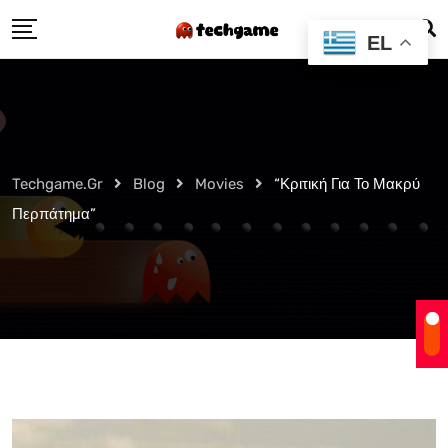
Skip
EL
to
content
Techgame.gr
Blog
Movies
“Κριτική Για Το Μακρύ
Περπάτημα”