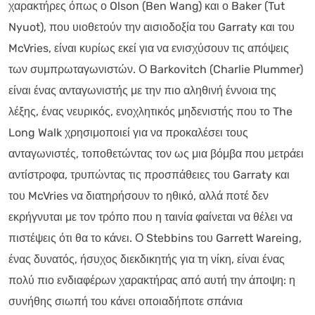
χαρακτήρες όπως ο Olson (Ben Wang) και ο Baker (Tut
Nyuot), που υιοθετούν την αισιοδοξία του Garraty και του
McVries, είναι κυρίως εκεί για να ενισχύσουν τις απόψεις
των συμπρωταγωνιστών. Ο Barkovitch (Charlie Plummer)
είναι ένας ανταγωνιστής με την πιο αληθινή έννοια της
λέξης, ένας νευρικός, ενοχλητικός μηδενιστής που το The
Long Walk χρησιμοποιεί για να προκαλέσει τους
ανταγωνιστές, τοποθετώντας τον ως μια βόμβα που μετράει
αντίστροφα, τρυπώντας τις προσπάθειες του Garraty και
του McVries να διατηρήσουν το ηθικό, αλλά ποτέ δεν
εκρήγνυται με τον τρόπο που η ταινία φαίνεται να θέλει να
πιστέψεις ότι θα το κάνει. Ο Stebbins του Garrett Wareing,
ένας δυνατός, ήσυχος διεκδικητής για τη νίκη, είναι ένας
πολύ πιο ενδιαφέρων χαρακτήρας από αυτή την άποψη: η
συνήθης σιωπή του κάνει οποιαδήποτε σπάνια