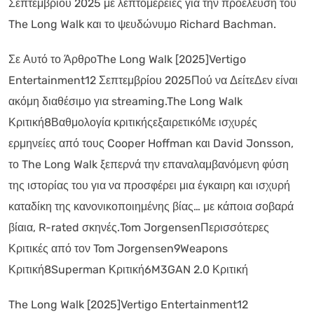
Σεπτεμβρίου 2025 με λεπτομέρειες για την προέλευση του
The Long Walk και το ψευδώνυμο Richard Bachman.
Σε Αυτό το ΆρθροThe Long Walk [2025]Vertigo
Entertainment12 Σεπτεμβρίου 2025Πού να ΔείτεΔεν είναι
ακόμη διαθέσιμο για streaming.The Long Walk
Κριτική8Βαθμολογία κριτικήςεξαιρετικόΜε ισχυρές
ερμηνείες από τους Cooper Hoffman και David Jonsson,
το The Long Walk ξεπερνά την επαναλαμβανόμενη φύση
της ιστορίας του για να προσφέρει μια έγκαιρη και ισχυρή
καταδίκη της κανονικοποιημένης βίας… με κάποια σοβαρά
βίαια, R-rated σκηνές.Tom JorgensenΠερισσότερες
Κριτικές από τον Tom Jorgensen9Weapons
Κριτική8Superman Κριτική6M3GAN 2.0 Κριτική
The Long Walk [2025]Vertigo Entertainment12