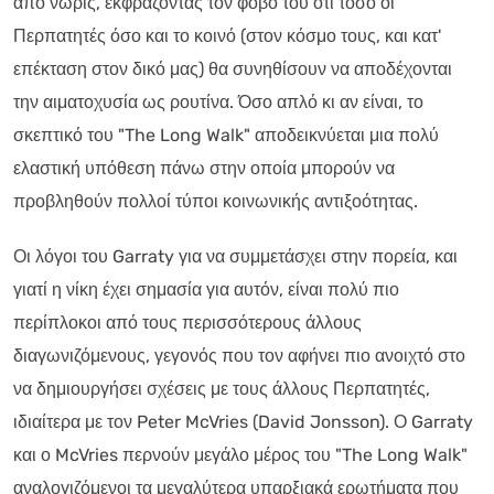
από νωρίς, εκφράζοντας τον φόβο του ότι τόσο οι
Περπατητές όσο και το κοινό (στον κόσμο τους, και κατ'
επέκταση στον δικό μας) θα συνηθίσουν να αποδέχονται
την αιματοχυσία ως ρουτίνα. Όσο απλό κι αν είναι, το
σκεπτικό του "The Long Walk" αποδεικνύεται μια πολύ
ελαστική υπόθεση πάνω στην οποία μπορούν να
προβληθούν πολλοί τύποι κοινωνικής αντιξοότητας.
Οι λόγοι του Garraty για να συμμετάσχει στην πορεία, και
γιατί η νίκη έχει σημασία για αυτόν, είναι πολύ πιο
περίπλοκοι από τους περισσότερους άλλους
διαγωνιζόμενους, γεγονός που τον αφήνει πιο ανοιχτό στο
να δημιουργήσει σχέσεις με τους άλλους Περπατητές,
ιδιαίτερα με τον Peter McVries (David Jonsson). Ο Garraty
και ο McVries περνούν μεγάλο μέρος του "The Long Walk"
αναλογιζόμενοι τα μεγαλύτερα υπαρξιακά ερωτήματα που