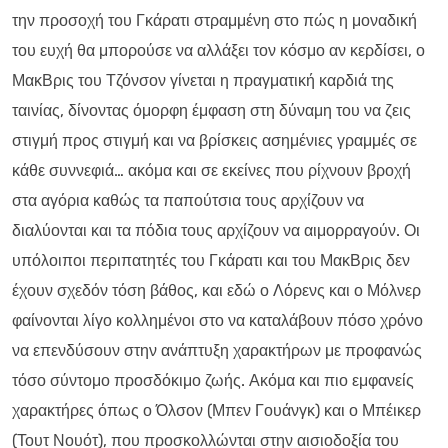
την προσοχή του Γκάρατι στραμμένη στο πώς η μοναδική
του ευχή θα μπορούσε να αλλάξει τον κόσμο αν κερδίσει, ο
ΜακΒρις του Τζόνσον γίνεται η πραγματική καρδιά της
ταινίας, δίνοντας όμορφη έμφαση στη δύναμη του να ζεις
στιγμή προς στιγμή και να βρίσκεις ασημένιες γραμμές σε
κάθε συννεφιά… ακόμα και σε εκείνες που ρίχνουν βροχή
στα αγόρια καθώς τα παπούτσια τους αρχίζουν να
διαλύονται και τα πόδια τους αρχίζουν να αιμορραγούν. Οι
υπόλοιποι περιπατητές του Γκάρατι και του ΜακΒρις δεν
έχουν σχεδόν τόση βάθος, και εδώ ο Λόρενς και ο Μόλνερ
φαίνονται λίγο κολλημένοι στο να καταλάβουν πόσο χρόνο
να επενδύσουν στην ανάπτυξη χαρακτήρων με προφανώς
τόσο σύντομο προσδόκιμο ζωής. Ακόμα και πιο εμφανείς
χαρακτήρες όπως ο Όλσον (Μπεν Γουάνγκ) και ο Μπέικερ
(Τουτ Νουότ), που προσκολλώνται στην αισιοδοξία του