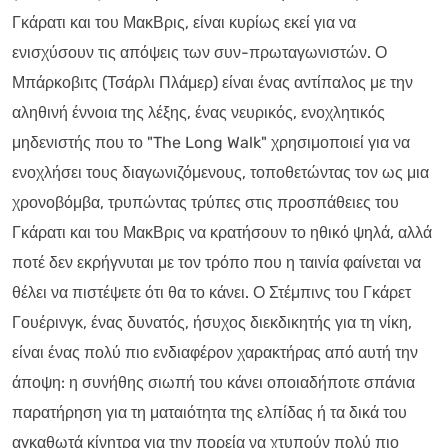
Γκάρατι και του ΜακΒρις, είναι κυρίως εκεί για να
ενισχύσουν τις απόψεις των συν-πρωταγωνιστών. Ο
Μπάρκοβιτς (Τσάρλι Πλάμερ) είναι ένας αντίπαλος με την
αληθινή έννοια της λέξης, ένας νευρικός, ενοχλητικός
μηδενιστής που το "The Long Walk" χρησιμοποιεί για να
ενοχλήσει τους διαγωνιζόμενους, τοποθετώντας τον ως μια
χρονοβόμβα, τρυπώντας τρύπες στις προσπάθειες του
Γκάρατι και του ΜακΒρις να κρατήσουν το ηθικό ψηλά, αλλά
ποτέ δεν εκρήγνυται με τον τρόπο που η ταινία φαίνεται να
θέλει να πιστέψετε ότι θα το κάνει. Ο Στέμπινς του Γκάρετ
Γουέρινγκ, ένας δυνατός, ήσυχος διεκδικητής για τη νίκη,
είναι ένας πολύ πιο ενδιαφέρον χαρακτήρας από αυτή την
άποψη: η συνήθης σιωπή του κάνει οποιαδήποτε σπάνια
παρατήρηση για τη ματαιότητα της ελπίδας ή τα δικά του
αγκαθωτά κίνητρα για την πορεία να χτυπούν πολύ πιο