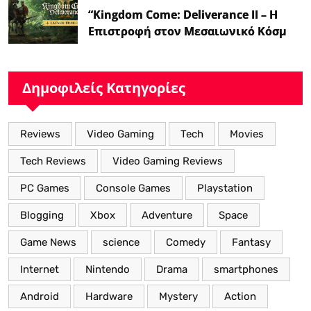
“Kingdom Come: Deliverance II – Η
Επιστροφή στον Μεσαιωνικό Κόσμο
με Νέα Βελτιωμένα Χαρακτηριστικά”
Δημοφιλείς Κατηγορίες
Reviews
Video Gaming
Tech
Movies
Tech Reviews
Video Gaming Reviews
PC Games
Console Games
Playstation
Blogging
Xbox
Adventure
Space
Game News
science
Comedy
Fantasy
Internet
Nintendo
Drama
smartphones
Android
Hardware
Mystery
Action