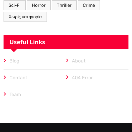
Sci-Fi
Horror
Thriller
Crime
Χωρίς κατηγορία
Useful Links
Blog
About
Contact
404 Error
Team