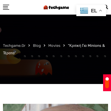
Skip
EL
to
content
Techgame.gr
Blog
Movies
“Κριτική Για Minions &
Τέρατα”