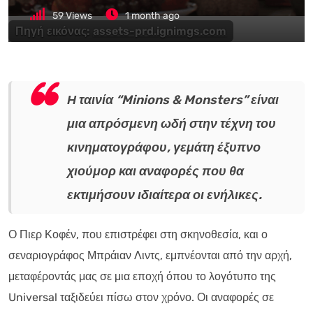
59
Views
1 month ago
Πηγή εικόνας:
assets-prd.ignimgs.com
Η ταινία “Minions & Monsters” είναι
μια απρόσμενη ωδή στην τέχνη του
κινηματογράφου, γεμάτη έξυπνο
χιούμορ και αναφορές που θα
εκτιμήσουν ιδιαίτερα οι ενήλικες.
Ο Πιερ Κοφέν, που επιστρέφει στη σκηνοθεσία, και ο
σεναριογράφος Μπράιαν Λιντς, εμπνέονται από την αρχή,
μεταφέροντάς μας σε μια εποχή όπου το λογότυπο της
Universal ταξιδεύει πίσω στον χρόνο. Οι αναφορές σε