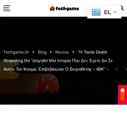
Skip
EL
to
content
Techgame.gr
Blog
Movies
“Η Ταινία Death
Stranding Θα ‘διηγηθεί Μια Ιστορία Που Δεν Έχετε Δει Σε
Αυτόν Τον Κόσμο,’ Επιβεβαιώνει Ο Σκηνοθέτης – IGN”