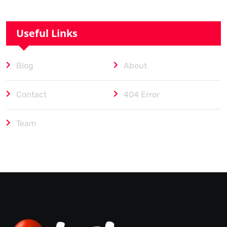
Useful Links
Blog
About
Contact
404 Error
Team