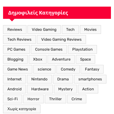
Δημοφιλείς Κατηγορίες
Reviews
Video Gaming
Tech
Movies
Tech Reviews
Video Gaming Reviews
PC Games
Console Games
Playstation
Blogging
Xbox
Adventure
Space
Game News
science
Comedy
Fantasy
Internet
Nintendo
Drama
smartphones
Android
Hardware
Mystery
Action
Sci-Fi
Horror
Thriller
Crime
Χωρίς κατηγορία