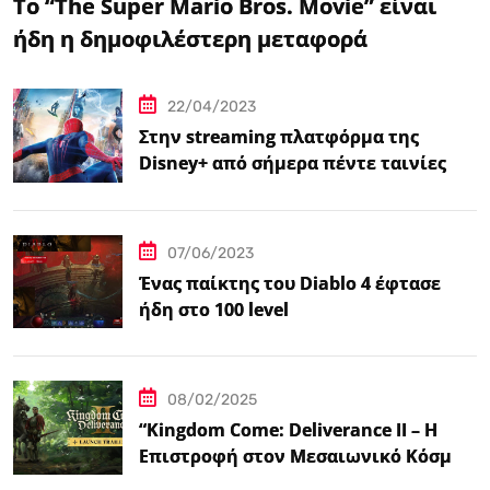
Το “The Super Mario Bros. Movie” είναι
ήδη η δημοφιλέστερη μεταφορά
βιντεοπαιχνιδιού στον κινηματογράφο
22/04/2023
Στην streaming πλατφόρμα της
Disney+ από σήμερα πέντε ταινίες
Spider-Man
07/06/2023
Ένας παίκτης του Diablo 4 έφτασε
ήδη στο 100 level
08/02/2025
“Kingdom Come: Deliverance II – Η
Επιστροφή στον Μεσαιωνικό Κόσμο
με Νέα Βελτιωμένα Χαρακτηριστικά”