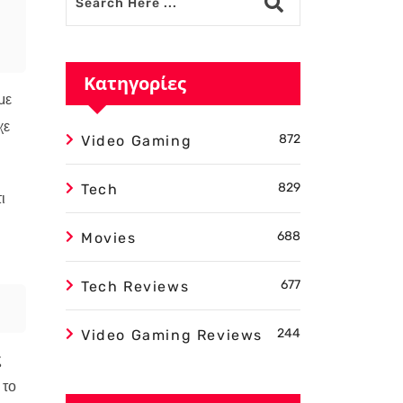
Κατηγορίες
με
χε
872
Video Gaming
829
Tech
ι
688
Movies
677
Tech Reviews
244
Video Gaming Reviews
ς
 το