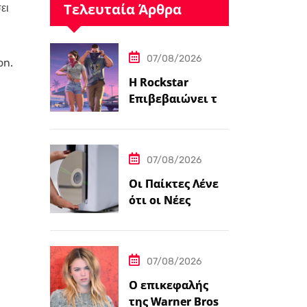
Τελευταία Άρθρα
ει
07/08/2026
on.
Η Rockstar
Επιβεβαιώνει το
Grand Theft Auto
6: Μια
Εκτεταμένη
07/08/2026
Ματιά Κάνει
Πρεμιέρα στο
Οι Παίκτες Λένε
Netflix Αυτόν τον
ότι οι Νέες
Μήνα
Κονσόλες
PlayStation 5
Έρχονται με
07/08/2026
Αυτοκόλλητο…
Ο επικεφαλής
της Warner Bros.