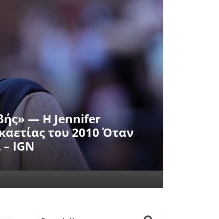
ής» — Η Jennifer
καετίας του 2010 Όταν
 – IGN