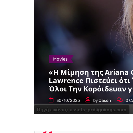
Movies
«Η Μίμηση της Ariana 
Lawrence Πιστεύει ότι
Όλοι Την Κορόιδευαν γ
30/10/2025
by
Jason
0
C
Πηγή εικόνας:
assets-prd.ignimgs.com