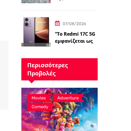
λέει ότι ο James
Gunn είναι
«επικεντρωμένο
07/08/2026
ς»…
“Το Redmi 17C 5G
εμφανίζεται ως
επανέκδοση
άλλης συσκευής –
ειδήσεις
Περισσότερες
GSMArena.com”
Προβολές
,
,
Movies
Adventure
Comedy