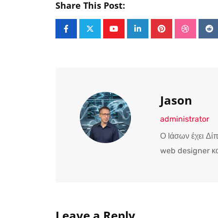
Share This Post:
Youtube
LinkedIn
Pinterest
Stumble
Re
Jason
administrator
Ο Ιάσων έχει Δί
web designer κα
Leave a Reply