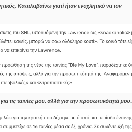
τικός. Καταλαβαίνω γιατί ήταν ενοχλητικό να τον
α σκετς του SNL, υποδυόμενη την Lawrence ως «snackaholic» 
λέπει κανείς, μπορώ να φάω ολόκληρο κουτί». Το κοινό τότε εί
α να επικρίνει την Lawrence.
ν προώθηση της νέας της ταινίας “Die My Love”, παραδέχτηκε ότ
τικές της απόψεις, αλλά για την προσωπικότητά της. Αναφερόμενη
 «υπερβολικές» και «ντροπιαστικές».
α τις ταινίες μου, αλλά για την προσωπικότητά μου.
λάει για την κριτική που δέχτηκε μετά από μια περίοδο έντονη
συμμετείχε σε 16 ταινίες μέσα σε έξι χρόνια. Σε συνέντευξή της