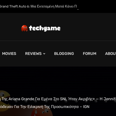
Μια Εκτεταμένη Ματιά Κάνει Πρεμιέρα στο Netflix Αυτόν τον Μήνα
MOVIES
REVIEWS
BLOGGING
FORUM
ABOU
 Της Ariana Grande Για Εμένα Στο SNL Ήταν Ακριβής» — Η Jennif
ιδευαν Για Την Ειλικρινή Της Προσωπικότητα – IGN