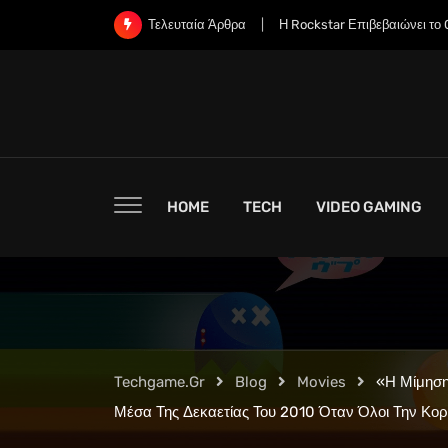
Skip
Η Rockstar Επιβεβαιώνει το Grand Theft Auto 6: 
Τελευταία Άρθρα
to
content
HOME
TECH
VIDEO GAMING
Techgame.gr
Blog
Movies
«Η Μίμηση
Μέσα Της Δεκαετίας Του 2010 Όταν Όλοι Την Κορό