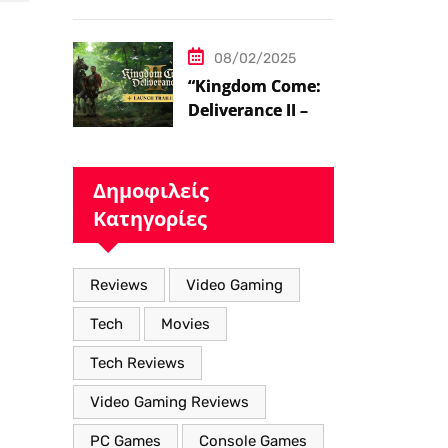
ήδη στο 100 level
08/02/2025
“Kingdom Come:
Deliverance II – Η
Επιστροφή στον
Μεσαιωνικό
Κόσμο με Νέα
Δημοφιλείς
Βελτιωμένα
Κατηγορίες
Χαρακτηριστικά”
Reviews
Video Gaming
Tech
Movies
Tech Reviews
Video Gaming Reviews
PC Games
Console Games