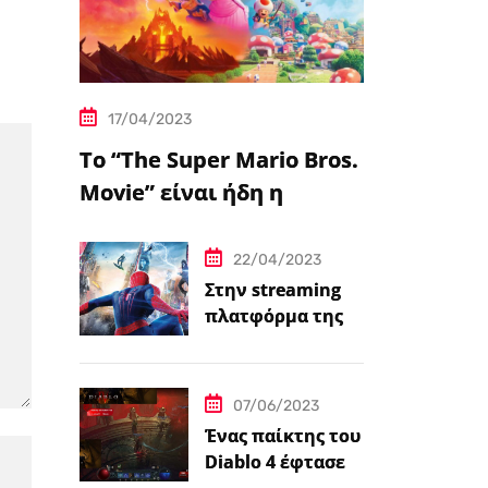
17/04/2023
Το “The Super Mario Bros.
Movie” είναι ήδη η
δημοφιλέστερη
μεταφορά
22/04/2023
βιντεοπαιχνιδιού στον
Στην streaming
πλατφόρμα της
κινηματογράφο
Disney+ από
σήμερα πέντε
ταινίες Spider-
07/06/2023
Man
Ένας παίκτης του
Diablo 4 έφτασε