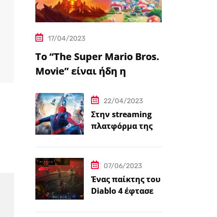
17/04/2023
Το “The Super Mario Bros.
Movie” είναι ήδη η
δημοφιλέστερη
μεταφορά
22/04/2023
βιντεοπαιχνιδιού στον
Στην streaming
πλατφόρμα της
κινηματογράφο
Disney+ από
σήμερα πέντε
ταινίες Spider-
07/06/2023
Man
Ένας παίκτης του
Diablo 4 έφτασε
ήδη στο 100 level