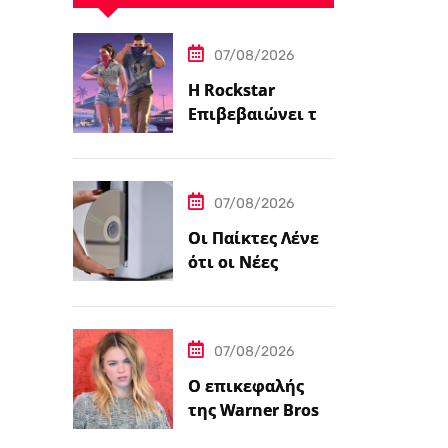
07/08/2026
Η Rockstar
Επιβεβαιώνει το
Grand Theft Auto
6: Μια
Εκτεταμένη
07/08/2026
Ματιά Κάνει
Πρεμιέρα στο
Οι Παίκτες Λένε
Netflix Αυτόν τον
ότι οι Νέες
Μήνα
Κονσόλες
PlayStation 5
Έρχονται με
07/08/2026
Αυτοκόλλητο…
Ο επικεφαλής
της Warner Bros.
λέει ότι ο James