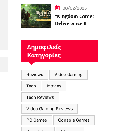
08/02/2025
“Kingdom Come:
Deliverance II – Η
Επιστροφή στον
Μεσαιωνικό
Κόσμο με Νέα
Δημοφιλείς
Βελτιωμένα
Κατηγορίες
Χαρακτηριστικά”
Reviews
Video Gaming
Tech
Movies
Tech Reviews
Video Gaming Reviews
PC Games
Console Games