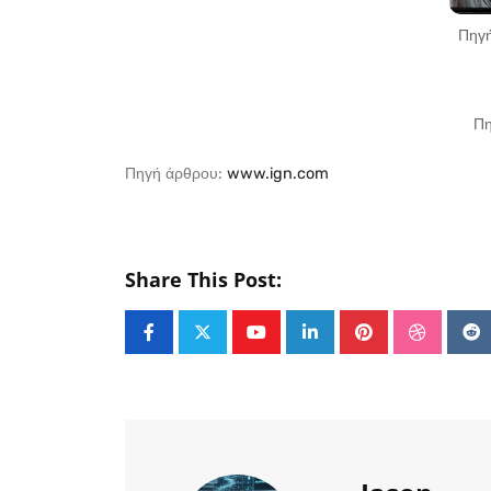
Πηγή
Πη
Πηγή άρθρου:
www.ign.com
Share This Post:
Youtube
LinkedIn
Pinterest
Stumble
Re