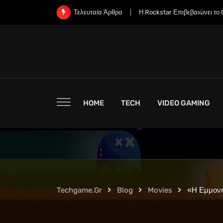
Skip
Η Rockstar Επιβεβαιώνει το Grand Theft Auto 6: Μι
Τελευταία Άρθρα
to
content
HOME
TECH
VIDEO GAMING
Techgame.gr
Blog
Movies
«Η Εμμονή