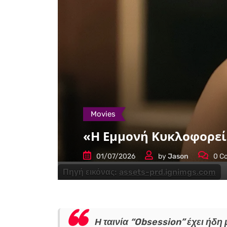
Movies
«Η Εμμονή Κυκλοφορεί 
01/07/2026
by
Jason
0
Co
Πηγή εικόνας:
assets-prd.ignimgs.com
Η ταινία “Obsession” έχει ήδη 