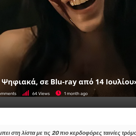
Ψηφιακά, σε Blu-ray από 14 Ιουλίου
mments
64
Views
1 month ago
μπει στη λίστα με τις 20 πιο κερδοφόρες ταινίες τρόμ