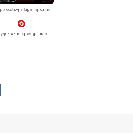
: assets-prd.ignimgs.com
γή: kraken.ignimgs.com
Upon
ddit