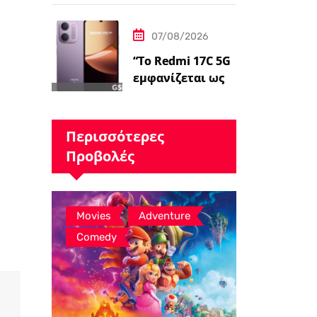
Gunn είναι
«επικεντρωμένο
07/08/2026
ς»…
“Το Redmi 17C 5G
εμφανίζεται ως
επανέκδοση
άλλης συσκευής –
ειδήσεις
Περισσότερες
GSMArena.com”
Προβολές
,
,
Movies
Adventure
Comedy