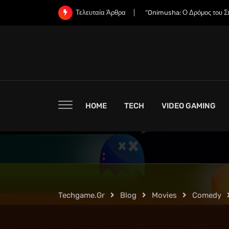
Skip
“Οι Εταιρείες RAM Έχουν Ήδ
Τελευταία Άρθρα
to
content
HOME
TECH
VIDEO GAMING
Techgame.gr
Blog
Movies
Comedy