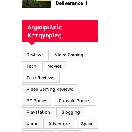
Deliverance II – Η
Επιστροφή στον
Μεσαιωνικό
Κόσμο με Νέα
Δημοφιλείς
Βελτιωμένα
Κατηγορίες
Χαρακτηριστικά”
Reviews
Video Gaming
Tech
Movies
Tech Reviews
Video Gaming Reviews
PC Games
Console Games
Playstation
Blogging
Xbox
Adventure
Space