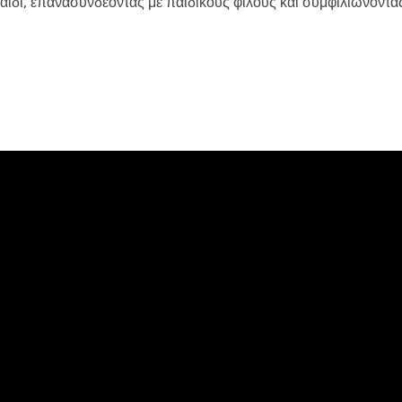
αιδί, επανασυνδέοντας με παιδικούς φίλους και συμφιλιώνοντα