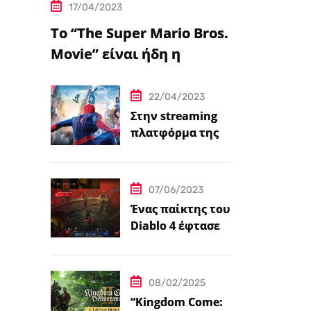
17/04/2023
Το “The Super Mario Bros.
Movie” είναι ήδη η
δημοφιλέστερη
μεταφορά
22/04/2023
βιντεοπαιχνιδιού στον
Στην streaming
πλατφόρμα της
κινηματογράφο
Disney+ από
σήμερα πέντε
ταινίες Spider-
07/06/2023
Man
Ένας παίκτης του
Diablo 4 έφτασε
ήδη στο 100 level
08/02/2025
“Kingdom Come: