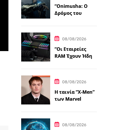
“Onimusha: Ο
Δρόμος του
Σπαθιού – Η
Τελική
Προεπισκόπηση”
08/08/2026
“Οι Εταιρείες
RAM Έχουν Ήδη
Εξαντλήσει τη
Συνολική
Παραγωγική
08/08/2026
Ικανότητα τους
για το 2027”
Η ταινία “X-Men”
των Marvel
Studios επιλέγει
τον Kit Connor ως
Cyclops.
08/08/2026