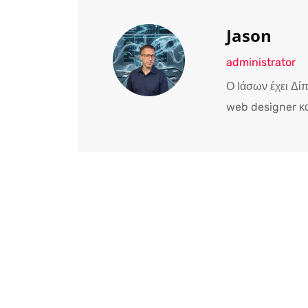
Jason
administrator
Ο Ιάσων έχει Δί
web designer κα