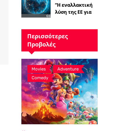
“Η εναλλακτική
λύση της ΕΕ για
το Starlink
παίρνει το
πράσινο φως,…
Περισσότερες
Προβολές
,
,
Movies
Adventure
Comedy