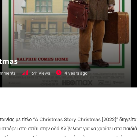
stmas
mments
611
Views
4 years ago
αινίας με τίτλο “A Christmas Story Christmas [2022]” διηγείται
στρέφει στο σπίτι στην οδό Κλίβελαντ για να χαρίσει στα παιδιά