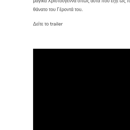
μαγικά Χριστούγεννα όπως αυτά που είχε ως π
θάνατο του Γέροντά του.
Δείτε το trailer