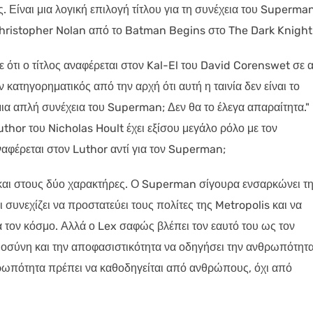
 Είναι μια λογική επιλογή τίτλου για τη συνέχεια του Superma
Christopher Nolan από το Batman Begins στο The Dark Knight
ότι ο τίτλος αναφέρεται στον Kal-El του David Corenswet σε 
 κατηγορηματικός από την αρχή ότι αυτή η ταινία δεν είναι το
μια απλή συνέχεια του Superman; Δεν θα το έλεγα απαραίτητα."
thor του Nicholas Hoult έχει εξίσου μεγάλο ρόλο με τον
αφέρεται στον Luthor αντί για τον Superman;
 και στους δύο χαρακτήρες. Ο Superman σίγουρα ενσαρκώνει τ
 συνεχίζει να προστατεύει τους πολίτες της Metropolis και να
α τον κόσμο. Αλλά ο Lex σαφώς βλέπει τον εαυτό του ως τον
μοσύνη και την αποφασιστικότητα να οδηγήσει την ανθρωπότητα
θρωπότητα πρέπει να καθοδηγείται από ανθρώπους, όχι από