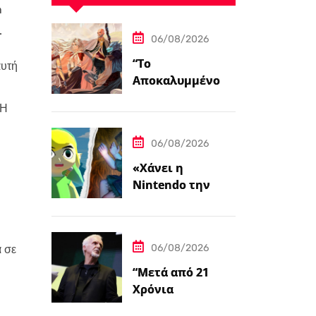
n
.
06/08/2026
“Το
αυτή
Αποκαλυμμένο
Μονοπάτι για PC
 Η
και Κονσόλες”
06/08/2026
«Χάνει η
Nintendo την
η
Ψυχή της;»
06/08/2026
 σε
“Μετά από 21
Χρόνια
Δημιουργίας