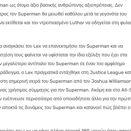
erman ως άτομο άξιο βασικής ανθρώπινης αξιοπρέπειας. Δεν
προς τον Superman θα μειωθεί καθόλου μετά τα γεγονότα του
να εκτίθεται και τον ντροπιασμένο Luthor να οδηγείται στη φυλ
θα αναγκάσει τον Lex να επανεκτιμήσει τον Superman και να
σχέση τους φαίνεται να υφίσταται την ίδια εξέλιξη που έχει στα
τον μεγαλύτερο αντίπαλο του Superman σε έναν πιο αμφίσημο
αράδειγμα, ο Lex πραγματικά εντάχθηκε στη Justice League κα
ι στη σημερινή σειρά του Superman από τον Joshua Williamson
ένας χρήσιμος σύμμαχος για τον Superman. Ακόμη και στο All-
τον ενέπνευσε περισσότερο από οποιοδήποτε άλλο για την πρώτ
ταν αποκτά τις δυνάμεις του Superman και κατανοεί πώς βλέπει ο
κονίσει τον Lex να κάνει πλήρη στροφή 180 μοιρών όσον αφορά