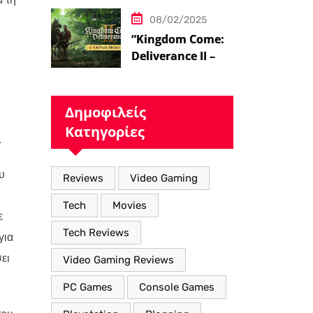
08/02/2025
“Kingdom Come:
Deliverance II – Η
Επιστροφή στον
Μεσαιωνικό
Κόσμο με Νέα
Δημοφιλείς
Βελτιωμένα
Κατηγορίες
Χαρακτηριστικά”
.
υ
Reviews
Video Gaming
Tech
Movies
ε
Tech Reviews
για
ει
Video Gaming Reviews
PC Games
Console Games