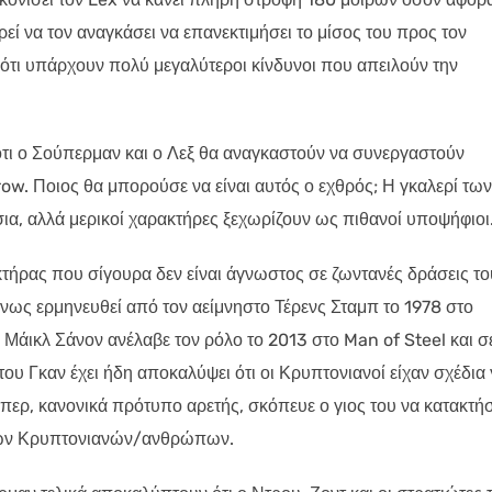
ί να τον αναγκάσει να επανεκτιμήσει το μίσος του προς τον
ότι υπάρχουν πολύ μεγαλύτεροι κίνδυνοι που απειλούν την
 ότι ο Σούπερμαν και ο Λεξ θα αναγκαστούν να συνεργαστούν
row. Ποιος θα μπορούσε να είναι αυτός ο εχθρός; Η γκαλερί των
ια, αλλά μερικοί χαρακτήρες ξεχωρίζουν ως πιθανοί υποψήφιοι
ακτήρας που σίγουρα δεν είναι άγνωστος σε ζωντανές δράσεις το
νως ερμηνευθεί από τον αείμνηστο Τέρενς Σταμπ το 1978 στο
Μάικλ Σάνον ανέλαβε τον ρόλο το 2013 στο Man of Steel και σ
ου Γκαν έχει ήδη αποκαλύψει ότι οι Κρυπτονιανοί είχαν σχέδια 
περ, κανονικά πρότυπο αρετής, σκόπευε ο γιος του να κατακτήσ
ιδίων Κρυπτονιανών/ανθρώπων.