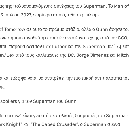
ρίας της πολυαναμενόμενης συνέχειας του Superman. Το Man of
9 Ιουλίου 2027, νωρίτερα από ό,τι θα περιμέναμε.
of Tomorrow σε αυτό το πρώιμο στάδιο, αλλά ο Gunn άφησε το
ίνωσή του συνοδεύτηκε από ένα νέο έργο τέχνης από τον CCO,
που παρουσιάζει τον Lex Luthor και τον Superman μαζί. Αμέ
n/Lex από τους καλλιτέχνες της DC, Jorge Jiménez και Mitch
νία και πώς φαίνεται να ανατρέπει την πιο πικρή αντιπαλότητα το
ής.
 spoilers για τον Superman του Gunn!
f Tomorrow" είναι γνωστή σε πολλούς θαυμαστές του Superman
rk Knight" και "The Caped Crusader", ο Superman συχνά