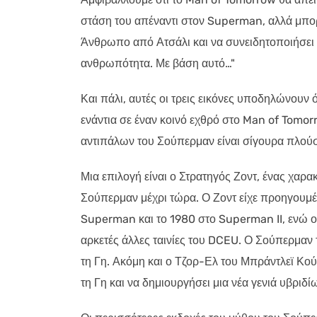
στάση του απέναντι στον Superman, αλλά μπορε
Άνθρωπο από Ατσάλι και να συνειδητοποιήσει 
ανθρωπότητα. Με βάση αυτό…"
Και πάλι, αυτές οι τρεις εικόνες υποδηλώνουν
ενάντια σε έναν κοινό εχθρό στο Man of Tomor
αντιπάλων του Σούπερμαν είναι σίγουρα πλούσ
Μια επιλογή είναι ο Στρατηγός Ζοντ, ένας χαρ
Σούπερμαν μέχρι τώρα. Ο Ζοντ είχε προηγουμέ
Superman και το 1980 στο Superman II, ενώ ο 
αρκετές άλλες ταινίες του DCEU. Ο Σούπερμαν τ
τη Γη. Ακόμη και ο Τζορ-Ελ του Μπράντλεϊ Κού
τη Γη και να δημιουργήσει μια νέα γενιά υβρ