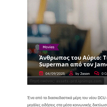
Movies
Άνθρωπος του Αύριο: Τ
Superman από τον Jam
04/09/2025
by
Jason
0
C
Πηγή εικόνας:
assets-prd.ignimgs.com
Ένα από τα διασκεδαστικά μέρη του νέου DCU ε
μεγάλες ειδήσεις στα μέσα κοινωνικής δικτύω