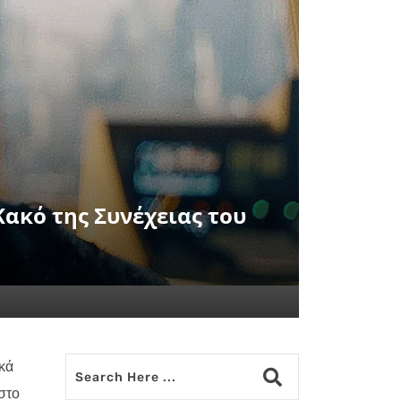
Κακό της Συνέχειας του
κά
στο