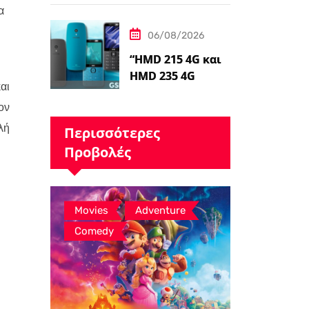
Ταινιών Avatar, ο
α
James Cameron
06/08/2026
Τώρα Λέει…
“HMD 215 4G και
HMD 235 4G
αι
καταχωρήθηκαν
ον
από διαδικτυακό
λιανοπωλητή,
λή
Περισσότερες
το…
Προβολές
,
,
Movies
Adventure
Comedy