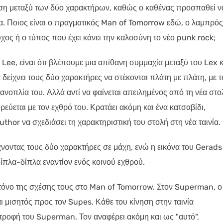
ταση μεταξύ των δύο χαρακτήρων, καθώς ο καθένας προσπαθεί ν
τα. Ποιος είναι ο πραγματικός Man of Tomorrow εδώ, ο λαμπρός
χος ή ο τύπος που έχει κάνει την καλοσύνη το νέο punk rock;
Lee, είναι ότι βλέπουμε μια απίθανη συμμαχία μεταξύ του Lex κ
είχνει τους δύο χαρακτήρες να στέκονται πλάτη με πλάτη, με τ
ανοπλία του. Αλλά αντί να φαίνεται απειλημένος από τη νέα στο
ύεται με τον εχθρό του. Κρατάει ακόμη και ένα κατσαβίδι,
thor να σχεδιάσει τη χαρακτηριστική του στολή στη νέα ταινία.
ίχνοντας τους δύο χαρακτήρες σε μάχη, ενώ η εικόνα του Gerads
δίπλα-δίπλα εναντίον ενός κοινού εχθρού.
 τόνο της σχέσης τους στο Man of Tomorrow. Στον Superman, ο
ι μισητός προς τον Supes. Κάθε του κίνηση στην ταινία
τροφή του Superman. Τον αναφέρει ακόμη και ως "αυτό",