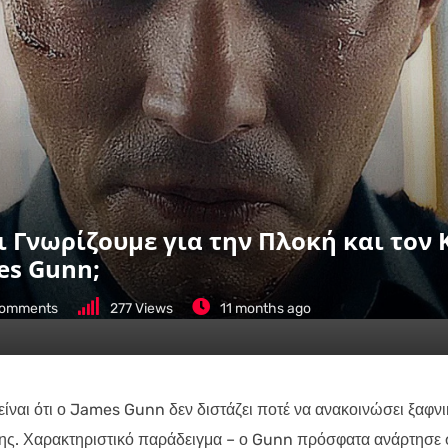
ι Γνωρίζουμε για την Πλοκή και τον 
es Gunn;
omments
277
Views
11 months ago
ίναι ότι ο James Gunn δεν διστάζει ποτέ να ανακοινώσει ξαφνι
σης. Χαρακτηριστικό παράδειγμα – ο Gunn πρόσφατα ανάρτησε 