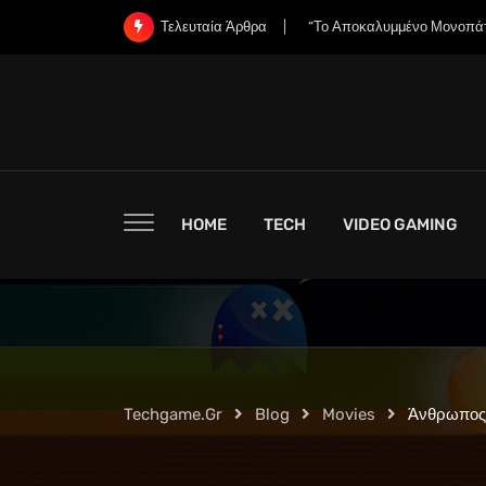
Skip
«Χάνει η Nintendo την Ψυχή
Τελευταία Άρθρα
to
content
HOME
TECH
VIDEO GAMING
Techgame.gr
Blog
Movies
Άνθρωπος 