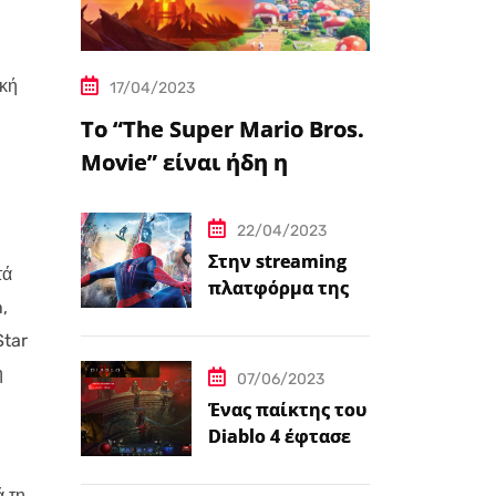
ακή
17/04/2023
Το “The Super Mario Bros.
Movie” είναι ήδη η
δημοφιλέστερη
μεταφορά
22/04/2023
βιντεοπαιχνιδιού στον
Στην streaming
τά
πλατφόρμα της
κινηματογράφο
,
Disney+ από
σήμερα πέντε
Star
ταινίες Spider-
η
07/06/2023
Man
Ένας παίκτης του
Diablo 4 έφτασε
ήδη στο 100 level
 τη