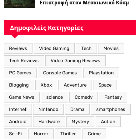
Επιστροφή στον Μεσαιωνικό Κόσμο
με Νέα Βελτιωμένα Χαρακτηριστικά”
Δημοφιλείς Κατηγορίες
Reviews
Video Gaming
Tech
Movies
Tech Reviews
Video Gaming Reviews
PC Games
Console Games
Playstation
Blogging
Xbox
Adventure
Space
Game News
science
Comedy
Fantasy
Internet
Nintendo
Drama
smartphones
Android
Hardware
Mystery
Action
Sci-Fi
Horror
Thriller
Crime