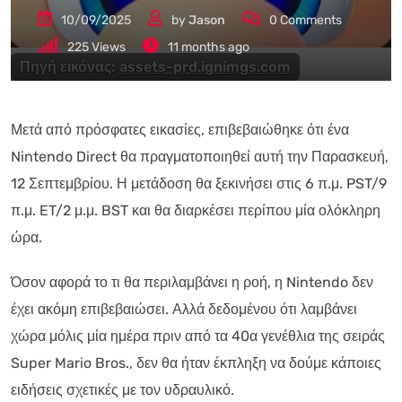
10/09/2025
by
Jason
0
Comments
225
Views
11 months ago
Πηγή εικόνας:
assets-prd.ignimgs.com
Μετά από πρόσφατες εικασίες, επιβεβαιώθηκε ότι ένα
Nintendo Direct θα πραγματοποιηθεί αυτή την Παρασκευή,
12 Σεπτεμβρίου. Η μετάδοση θα ξεκινήσει στις 6 π.μ. PST/9
π.μ. ET/2 μ.μ. BST και θα διαρκέσει περίπου μία ολόκληρη
ώρα.
Όσον αφορά το τι θα περιλαμβάνει η ροή, η Nintendo δεν
έχει ακόμη επιβεβαιώσει. Αλλά δεδομένου ότι λαμβάνει
χώρα μόλις μία ημέρα πριν από τα 40α γενέθλια της σειράς
Super Mario Bros., δεν θα ήταν έκπληξη να δούμε κάποιες
ειδήσεις σχετικές με τον υδραυλικό.