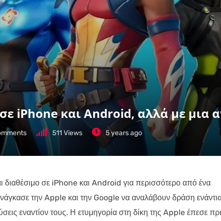
 σε iPhone και Android, αλλά με μια
mments
511
Views
5 years ago
αι διαθέσιμο σε iPhone και Android για περισσότερο από ένα
ανάγκασε την Apple και την Google να αναλάβουν δράση ενάντι
ύσεις εναντίον τους. Η ετυμηγορία στη δίκη της Apple έπεσε πρ