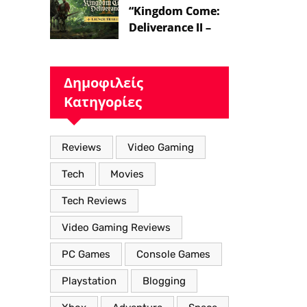
“Kingdom Come:
Deliverance II – Η
Επιστροφή στον
Μεσαιωνικό
Κόσμο με Νέα
Δημοφιλείς
Βελτιωμένα
Κατηγορίες
Χαρακτηριστικά”
Reviews
Video Gaming
Tech
Movies
Tech Reviews
Video Gaming Reviews
PC Games
Console Games
Playstation
Blogging