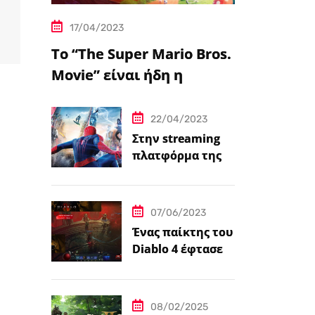
17/04/2023
Το “The Super Mario Bros.
Movie” είναι ήδη η
δημοφιλέστερη
μεταφορά
22/04/2023
βιντεοπαιχνιδιού στον
Στην streaming
πλατφόρμα της
κινηματογράφο
Disney+ από
σήμερα πέντε
ταινίες Spider-
07/06/2023
Man
Ένας παίκτης του
Diablo 4 έφτασε
ήδη στο 100 level
08/02/2025