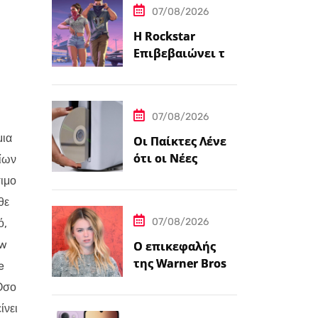
07/08/2026
Η Rockstar
Επιβεβαιώνει το
Grand Theft Auto
6: Μια
Εκτεταμένη
07/08/2026
Ματιά Κάνει
Πρεμιέρα στο
μια
Οι Παίκτες Λένε
Netflix Αυτόν τον
ότι οι Νέες
ίων
Μήνα
Κονσόλες
σιμο
PlayStation 5
θε
Έρχονται με
07/08/2026
ό,
Αυτοκόλλητο…
ow
Ο επικεφαλής
της Warner Bros.
e
λέει ότι ο James
 Όσο
Gunn είναι
ίνει
«επικεντρωμένο