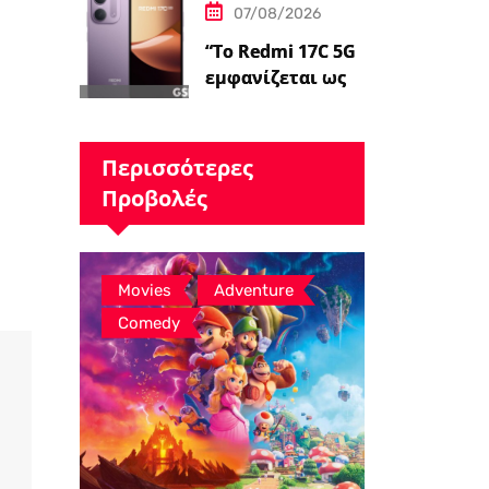
07/08/2026
ς»…
“Το Redmi 17C 5G
εμφανίζεται ως
επανέκδοση
άλλης συσκευής –
ειδήσεις
Περισσότερες
GSMArena.com”
Προβολές
,
,
Movies
Adventure
Comedy