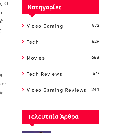
ς. Ο
Κατηγορίες
ο
μά
872
Video Gaming
ς
829
Tech
ι
688
Movies
677
Tech Reviews
αι
ουν
244
Video Gaming Reviews
ia.
Τελευταία Άρθρα