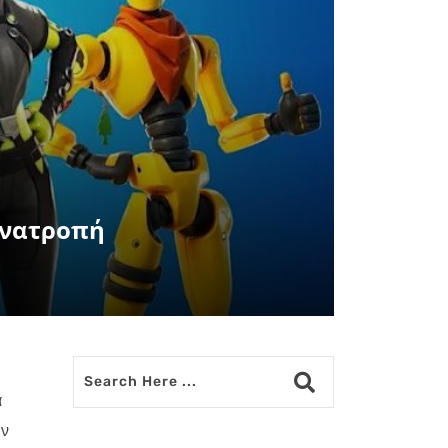
 ανατροπή
α
ιν