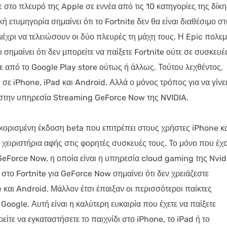
στο πλευρό της Apple σε εννέα από τις 10 κατηγορίες της δίκη
κή ετυμηγορία σημαίνει ότι το Fortnite δεν θα είναι διαθέσιμο στ
έχρι να τελειώσουν οι δύο πλευρές τη μάχη τους. Η Epic πολε
σημαίνει ότι δεν μπορείτε να παίξετε Fortnite ούτε σε συσκευέ
τε από το Google Play store ούτως ή άλλως. Τούτου λεχθέντος,
 σε iPhone, iPad και Android. Αλλά ο μόνος τρόπος για να γίνε
ού στην υπηρεσία Streaming GeForce Now της NVIDIA.
ριορισμένη έκδοση beta που επιτρέπει στους χρήστες iPhone κ
 χειριστήρια αφής στις φορητές συσκευές τους. Το μόνο που έχ
GeForce Now, η οποία είναι η υπηρεσία cloud gaming της Nvid
στο Fortnite για GeForce Now σημαίνει ότι δεν χρειάζεστε
ne και Android. Μάλλον έτσι έπαιξαν οι περισσότεροι παίκτες
 Google. Αυτή είναι η καλύτερη ευκαιρία που έχετε να παίξετε
ίτε να εγκαταστήσετε το παιχνίδι στο iPhone, το iPad ή το