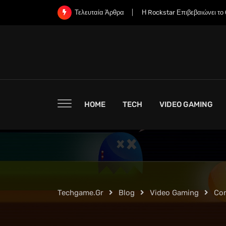
Skip
Η Rockstar Επιβεβαιώνει το Grand Theft Auto 6: 
Τελευταία Άρθρα
to
content
HOME
TECH
VIDEO GAMING
Techgame.gr
Blog
Video Gaming
Co