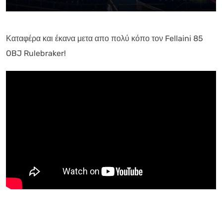
Καταφέρα και έκανα μετα απο πολύ κόπο τον Fellaini 85
OBJ Rulebraker!