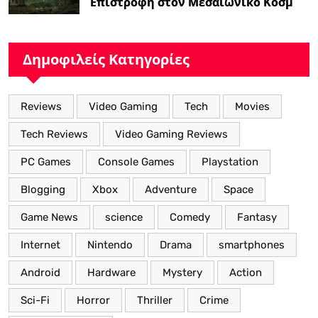
Επιστροφή στον Μεσαιωνικό Κόσμο
με Νέα Βελτιωμένα Χαρακτηριστικά”
Δημοφιλείς Κατηγορίες
Reviews
Video Gaming
Tech
Movies
Tech Reviews
Video Gaming Reviews
PC Games
Console Games
Playstation
Blogging
Xbox
Adventure
Space
Game News
science
Comedy
Fantasy
Internet
Nintendo
Drama
smartphones
Android
Hardware
Mystery
Action
Sci-Fi
Horror
Thriller
Crime