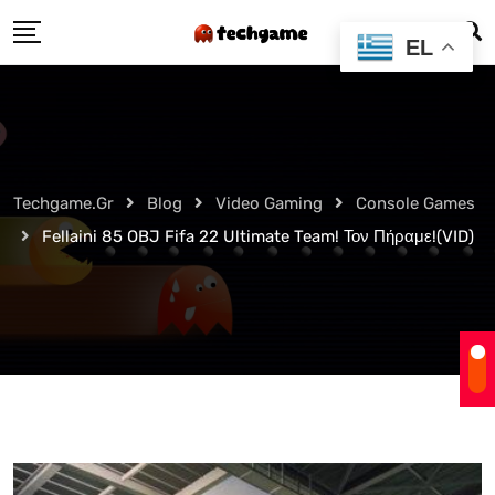
Skip
EL
to
content
Techgame.gr
Blog
Video Gaming
Console Games
Fellaini 85 OBJ Fifa 22 Ultimate Team! Τον Πήραμε!(VID)