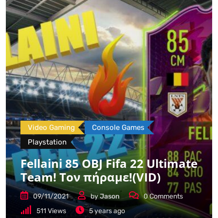
Video Gaming
Console Games
Playstation
Fellaini 85 OBJ Fifa 22 Ultimate
Team! Τον πήραμε!(VID)
09/11/2021
by
Jason
0
Comments
511
Views
5 years ago