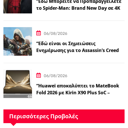
“Εδώ Μπορείτε να Προπαραγγείλετε
το Spider-Man: Brand New Day σε 4K
και Blu-Ray”
06/08/2026
“Εδώ είναι οι Σημειώσεις
Ενημέρωσης για το Assassin’s Creed
Black Flag Resynced…
06/08/2026
“Huawei αποκαλύπτει το MateBook
Fold 2026 με Kirin X90 Plus SoC –
Ειδήσεις GSMArena.com”
Περισσότερες Προβολές