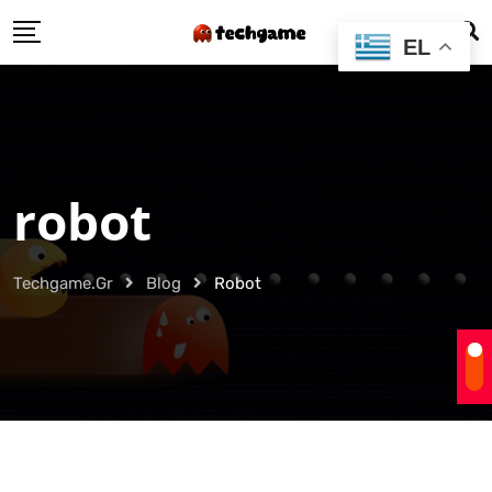
Skip
EL
to
content
robot
Techgame.gr
Blog
Robot