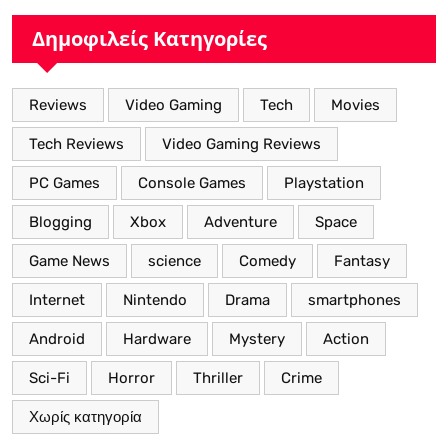
Δημοφιλείς Κατηγορίες
Reviews
Video Gaming
Tech
Movies
Tech Reviews
Video Gaming Reviews
PC Games
Console Games
Playstation
Blogging
Xbox
Adventure
Space
Game News
science
Comedy
Fantasy
Internet
Nintendo
Drama
smartphones
Android
Hardware
Mystery
Action
Sci-Fi
Horror
Thriller
Crime
Χωρίς κατηγορία