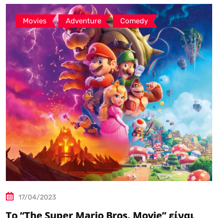
,
,
Movies
Adventure
Comedy
17/04/2023
Το “The Super Mario Bros. Movie” είναι