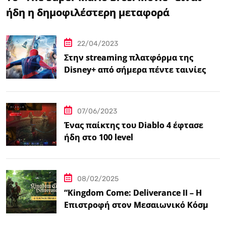
ήδη η δημοφιλέστερη μεταφορά
βιντεοπαιχνιδιού στον κινηματογράφο
22/04/2023
Στην streaming πλατφόρμα της
Disney+ από σήμερα πέντε ταινίες
Spider-Man
07/06/2023
Ένας παίκτης του Diablo 4 έφτασε
ήδη στο 100 level
08/02/2025
“Kingdom Come: Deliverance II – Η
Επιστροφή στον Μεσαιωνικό Κόσμο
με Νέα Βελτιωμένα Χαρακτηριστικά”