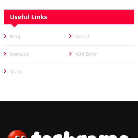
Useful Links
Blog
About
Contact
404 Error
Team