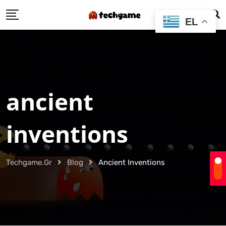
Skip
EL
to
content
ancient
inventions
Techgame.gr
Blog
Ancient Inventions