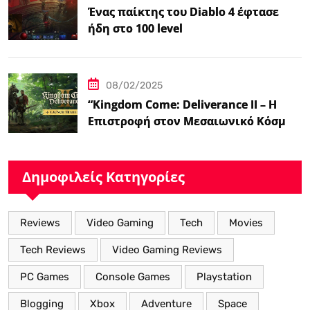
Ένας παίκτης του Diablo 4 έφτασε
ήδη στο 100 level
08/02/2025
“Kingdom Come: Deliverance II – Η
Επιστροφή στον Μεσαιωνικό Κόσμο
με Νέα Βελτιωμένα Χαρακτηριστικά”
Δημοφιλείς Κατηγορίες
Reviews
Video Gaming
Tech
Movies
Tech Reviews
Video Gaming Reviews
PC Games
Console Games
Playstation
Blogging
Xbox
Adventure
Space