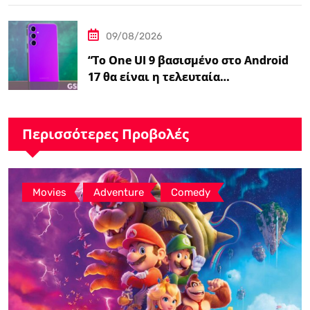
Δράσης της Disney
09/08/2026
“Το One UI 9 βασισμένο στο Android
17 θα είναι η τελευταία…
Περισσότερες Προβολές
,
,
Movies
Adventure
Comedy