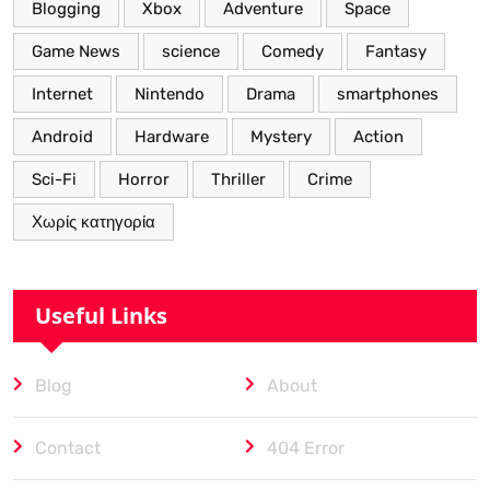
Blogging
Xbox
Adventure
Space
Game News
science
Comedy
Fantasy
Internet
Nintendo
Drama
smartphones
Android
Hardware
Mystery
Action
Sci-Fi
Horror
Thriller
Crime
Χωρίς κατηγορία
Useful Links
Blog
About
Contact
404 Error