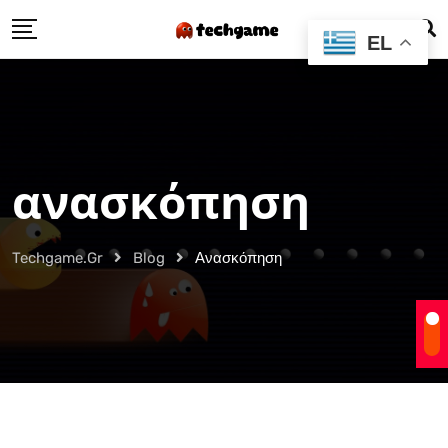
Skip
EL
to
content
ανασκόπηση
Techgame.gr
Blog
Ανασκόπηση