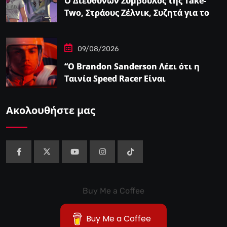
Ο Διευθύνων Σύμβουλος της Take-
Two, Στράους Ζέλνικ, Συζητά για το
Grand Theft…
09/08/2026
“Ο Brandon Sanderson Λέει ότι η
Ταινία Speed Racer Είναι
‘Ανεπιτήδευτα 10 στα 10′”
Ακολουθήστε μας
Buy Me a Coffee
Buy Me a Coffee