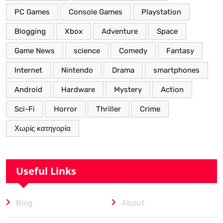
PC Games
Console Games
Playstation
Blogging
Xbox
Adventure
Space
Game News
science
Comedy
Fantasy
Internet
Nintendo
Drama
smartphones
Android
Hardware
Mystery
Action
Sci-Fi
Horror
Thriller
Crime
Χωρίς κατηγορία
Useful Links
Blog
About