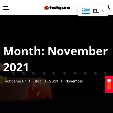
Skip
EL
to
content
Month:
November
2021
Techgame.gr
Blog
2021
November