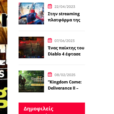
μεταφορά
22/04/2023
βιντεοπαιχνιδιού στον
Στην streaming
πλατφόρμα της
κινηματογράφο
Disney+ από
σήμερα πέντε
ταινίες Spider-
07/06/2023
Man
Ένας παίκτης του
Diablo 4 έφτασε
ήδη στο 100 level
08/02/2025
“Kingdom Come:
Deliverance II – Η
Επιστροφή στον
Μεσαιωνικό
Κόσμο με Νέα
Δημοφιλείς
Βελτιωμένα