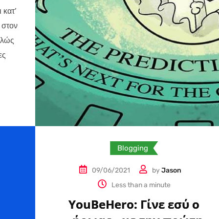
 κατ’
 στον
ελώς
ες
Blogging
09/06/2021
by
Jason
Less than a minute
YouBeHero: Γίνε εσύ ο