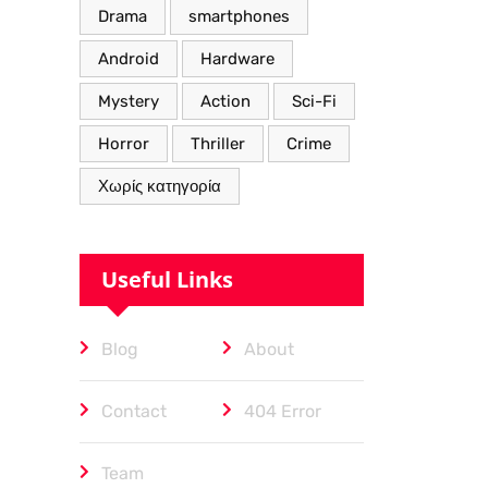
Drama
smartphones
Android
Hardware
Mystery
Action
Sci-Fi
Horror
Thriller
Crime
Χωρίς κατηγορία
Useful Links
Blog
About
Contact
404 Error
Team