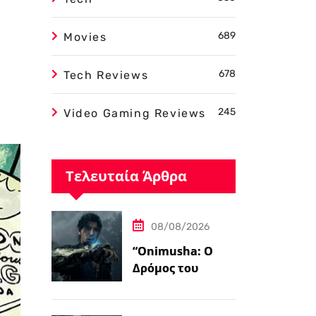
689
Movies
678
Tech Reviews
245
Video Gaming Reviews
Τελευταία Άρθρα
08/08/2026
“Onimusha: Ο
Δρόμος του
Σπαθιού – Η
Τελική