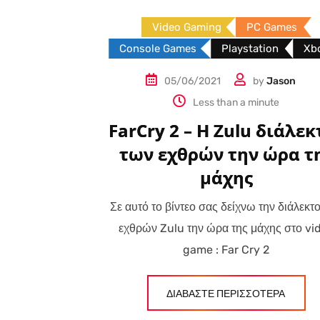
Video Gaming
PC Games
Console Games
Playstation
Xb
05/06/2021
by
Jason
Less than a minute
FarCry 2 – Η Zulu διάλεκ
των εχθρών την ώρα τ
μάχης
Σε αυτό το βίντεο σας δείχνω την διάλεκτ
εχθρών Zulu την ώρα της μάχης στο vi
game : Far Cry 2
ΔΙΑΒΑΣΤΕ ΠΕΡΙΣΣΟΤΕΡΑ