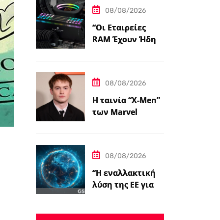
Προεπισκόπηση”
08/08/2026
“Οι Εταιρείες
RAM Έχουν Ήδη
Εξαντλήσει τη
Συνολική
Παραγωγική
08/08/2026
Ικανότητα τους
για το 2027”
Η ταινία “X-Men”
των Marvel
Studios επιλέγει
τον Kit Connor ως
Cyclops.
08/08/2026
“Η εναλλακτική
λύση της ΕΕ για
το Starlink
παίρνει το