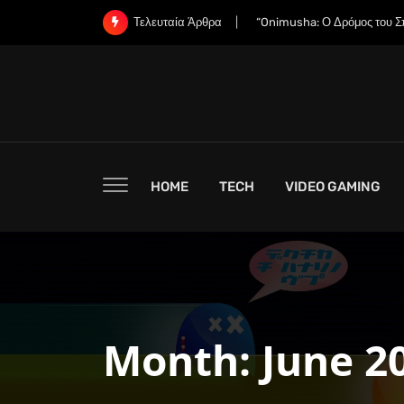
Skip
“Onimusha: Ο Δρόμος του Σ
Τελευταία Άρθρα
to
content
HOME
TECH
VIDEO GAMING
Month:
June 2