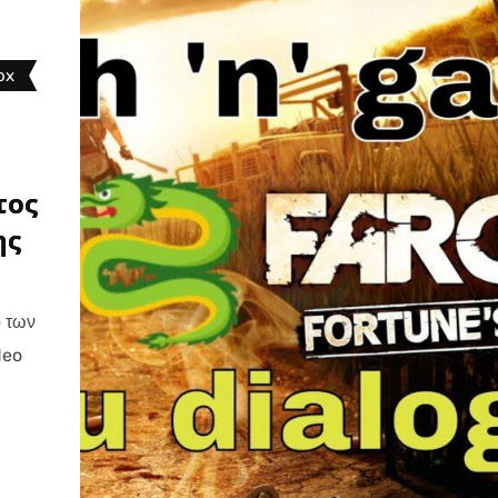
ox
τος
ης
ο των
deo