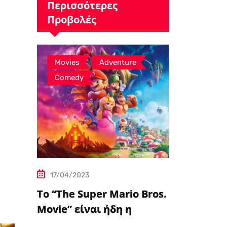
πράσινο φως,…
Περισσότερες
Προβολές
,
,
Movies
Adventure
Comedy
17/04/2023
Το “The Super Mario Bros.
Movie” είναι ήδη η
δημοφιλέστερη