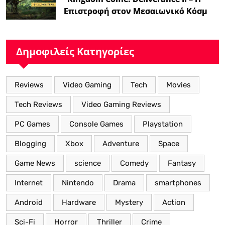
Επιστροφή στον Μεσαιωνικό Κόσμο
με Νέα Βελτιωμένα Χαρακτηριστικά”
Δημοφιλείς Κατηγορίες
Reviews
Video Gaming
Tech
Movies
Tech Reviews
Video Gaming Reviews
PC Games
Console Games
Playstation
Blogging
Xbox
Adventure
Space
Game News
science
Comedy
Fantasy
Internet
Nintendo
Drama
smartphones
Android
Hardware
Mystery
Action
Sci-Fi
Horror
Thriller
Crime