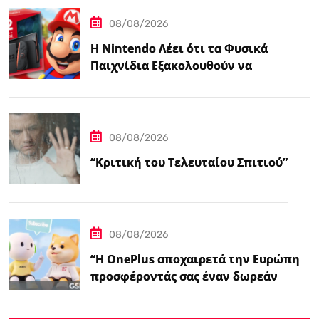
08/08/2026
Η Nintendo Λέει ότι τα Φυσικά
Παιχνίδια Εξακολουθούν να
Αποτελούν το 38,5%…
08/08/2026
“Κριτική του Τελευταίου Σπιτιού”
08/08/2026
“Η OnePlus αποχαιρετά την Ευρώπη
προσφέροντάς σας έναν δωρεάν
ασύρματο φορτιστή 50W – Ειδήσεις
GSMArena.com”