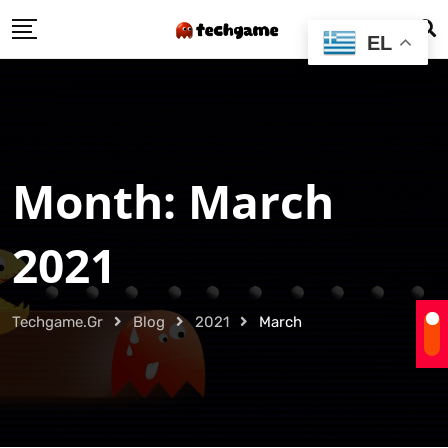
Skip
EL
to
content
Month:
March
2021
Techgame.gr
Blog
2021
March